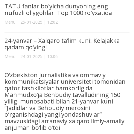
TATU fanlar boʻyicha dunyoning eng
nufuzli oliygohlari Top 1000 roʻyxatida
Menu | 25-01-2025 | 12:02
24-yanvar – Xalqaro ta’lim kuni: Kelajakka
qadam qo‘ying!
Menu | 24-01-2025 | 10:06
O‘zbekiston jurnalistika va ommaviy
kommunikatsiyalar universiteti tomonidan
qator tashkilotlar hamkorligida
Mahmudxo‘ja Behbudiy tavalludining 150
yilligi munosabati bilan 21-yanvar kuni
“Jadidlar va Behbudiy merosini
oʻrganishdagi yangi yondashuvlar”
mavzusidagi an’anaviy xalqaro ilmiy-amaliy
anjuman bo‘lib o‘tdi