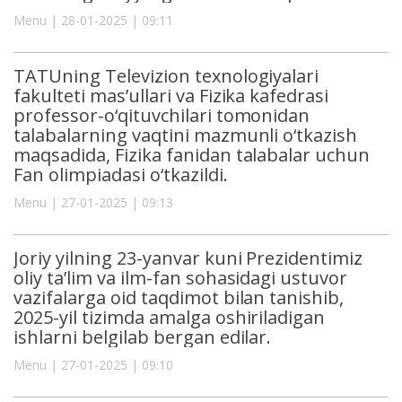
Menu | 28-01-2025 | 09:11
TATUning Televizion texnologiyalari
fakulteti mas’ullari va Fizika kafedrasi
professor-o‘qituvchilari tomonidan
talabalarning vaqtini mazmunli o‘tkazish
maqsadida, Fizika fanidan talabalar uchun
Fan olimpiadasi o‘tkazildi.
Menu | 27-01-2025 | 09:13
Joriy yilning 23-yanvar kuni Prezidentimiz
oliy ta’lim va ilm-fan sohasidagi ustuvor
vazifalarga oid taqdimot bilan tanishib,
2025-yil tizimda amalga oshiriladigan
ishlarni belgilab bergan edilar.
Menu | 27-01-2025 | 09:10