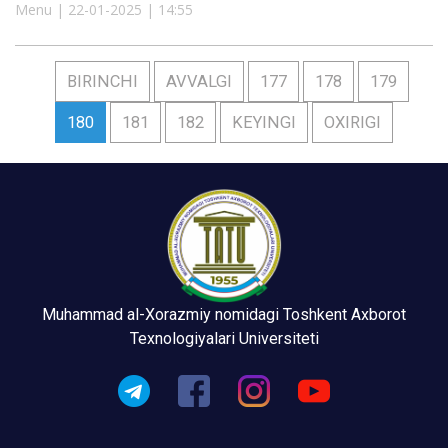
Menu | 22-01-2025 | 14:55
BIRINCHI
AVVALGI
177
178
179
180
181
182
KEYINGI
OXIRIGI
Muhammad al-Xorazmiy nomidagi Toshkent Axborot
Texnologiyalari Universiteti