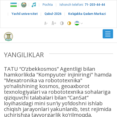
Pochta
Ishonch telefoni:
71-203-44-44
Yashil universitet
Qabul-2026
Kelajakka Qadam Markazi
YANGILIKLAR
TATU “O‘zbekkosmos” Agentligi bilan
hamkorlikda "Kompyuter injiniringi" hamda
"Mexatronika va robototexnika"
yo‘nalishining kosmos, geoaxborot
texnologiyalari va robototexnika sohalariga
qiziquvchi talabalari bilan “CanSat”
loyihasidagi mini sun’iy yo‘ldoshni ishlab
chiqish jarayonlari yakunlanib, test rejimida
uchirishga tayyorgarlik ko‘rilmoqda.