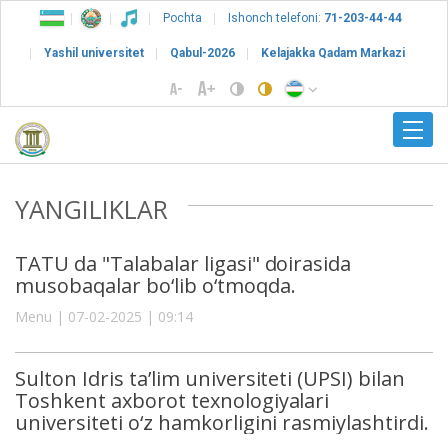
Pochta
Ishonch telefoni:
71-203-44-44
Yashil universitet
Qabul-2026
Kelajakka Qadam Markazi
YANGILIKLAR
TATU da "Talabalar ligasi" doirasida
musobaqalar bo‘lib o‘tmoqda.
Menu | 07-02-2025 | 09:14
Sulton Idris ta’lim universiteti (UPSI) bilan
Toshkent axborot texnologiyalari
universiteti o‘z hamkorligini rasmiylashtirdi.