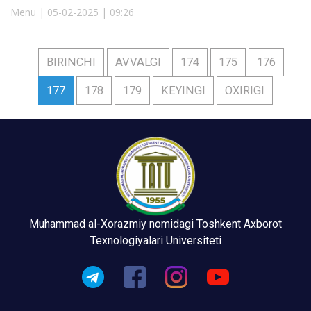
Menu | 05-02-2025 | 09:26
BIRINCHI
AVVALGI
174
175
176
177
178
179
KEYINGI
OXIRIGI
Muhammad al-Xorazmiy nomidagi Toshkent Axborot
Texnologiyalari Universiteti