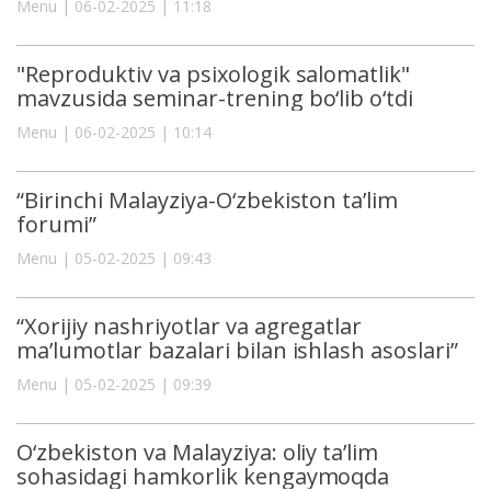
Menu | 06-02-2025 | 11:18
"Reproduktiv va psixologik salomatlik"
mavzusida seminar-trening bo‘lib o‘tdi
Menu | 06-02-2025 | 10:14
“Birinchi Malayziya-O‘zbekiston taʼlim
forumi”
Menu | 05-02-2025 | 09:43
“Xorijiy nashriyotlar va agregatlar
ma’lumotlar bazalari bilan ishlash asoslari”
Menu | 05-02-2025 | 09:39
O‘zbekiston va Malayziya: oliy ta’lim
sohasidagi hamkorlik kengaymoqda