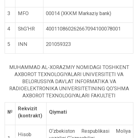
3
MFO
00014 (XKKM Markaziy bank)
4
ShG‘HR
400110860262667094100078001
5
INN
201059323
MUHAMMAD AL-XORAZMIY NOMIDAGI TOSHKENT
AXBOROT TEXNOLOGIYALARI UNIVERSITETI VA
BELORUSSIYA DAVLAT INFORMATIKA VA
RADIOELEKTRONIKA UNIVERSITETINING QO‘SHMA
AXBOROT TEXNOLOGIYALARI FAKULTETI
Rekvizit
№
Qiymati
(kontrakt)
O‘zbekiston Respublikasi Moliya
Hisob