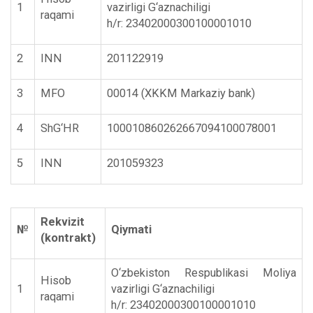
1
vazirligi G‘aznachiligi
raqami
h/r: 23402000300100001010
2
INN
201122919
3
MFO
00014 (XKKM Markaziy bank)
4
ShG‘HR
100010860262667094100078001
5
INN
201059323
Rekvizit
№
Qiymati
(kontrakt)
O‘zbekiston Respublikasi Moliya
Hisob
1
vazirligi G‘aznachiligi
raqami
h/r: 23402000300100001010