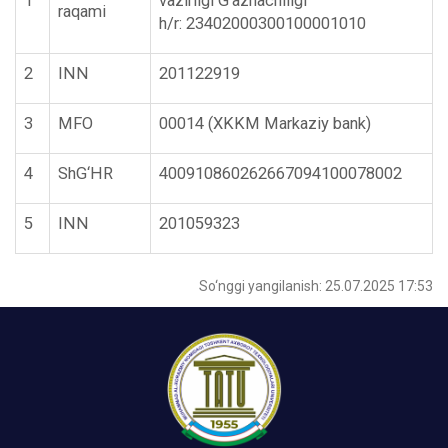
1
vazirligi G‘aznachiligi
raqami
h/r: 23402000300100001010
2
INN
201122919
3
MFO
00014 (XKKM Markaziy bank)
4
ShG‘HR
400910860262667094100078002
5
INN
201059323
So‘nggi yangilanish: 25.07.2025 17:53