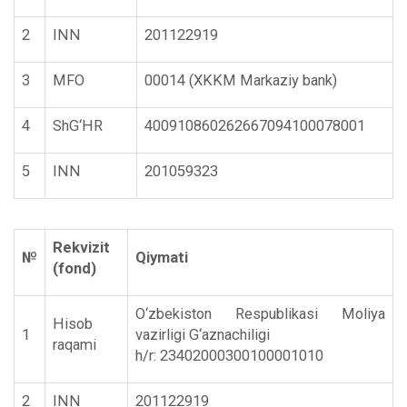
2
INN
201122919
3
MFO
00014 (XKKM Markaziy bank)
4
ShG‘HR
400910860262667094100078001
5
INN
201059323
Rekvizit
№
Qiymati
(fond)
O‘zbekiston Respublikasi Moliya
Hisob
1
vazirligi G‘aznachiligi
raqami
h/r: 23402000300100001010
2
INN
201122919