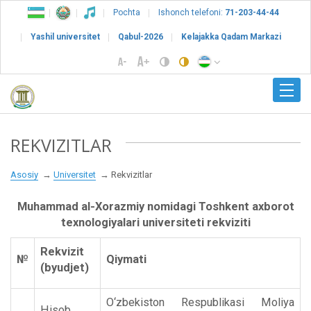
Pochta
Ishonch telefoni:
71-203-44-44
Yashil universitet
Qabul-2026
Kelajakka Qadam Markazi
REKVIZITLAR
Asosiy
Universitet
Rekvizitlar
Muhammad al-Xorazmiy nomidagi Toshkent axborot
texnologiyalari universiteti rekviziti
Rekvizit
№
Qiymati
(byudjet)
O‘zbekiston Respublikasi Moliya
Hisob