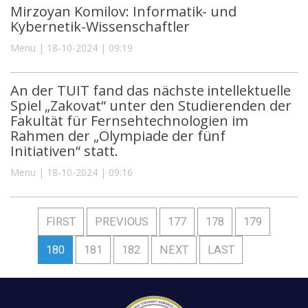
Mirzoyan Komilov: Informatik- und
Kybernetik-Wissenschaftler
Menu | 18-10-2024 | 09:19
An der TUIT fand das nächste intellektuelle
Spiel „Zakovat“ unter den Studierenden der
Fakultät für Fernsehtechnologien im
Rahmen der „Olympiade der fünf
Initiativen“ statt.
Menu | 18-10-2024 | 09:16
FIRST
PREVIOUS
177
178
179
180
181
182
NEXT
LAST