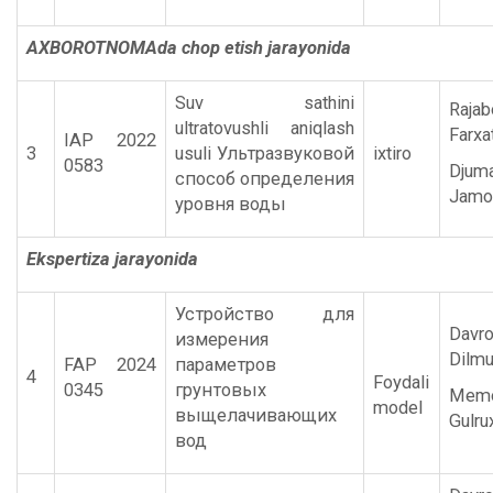
AXBOROTNOMAda chop etish jarayonida
Suv sathini
Rajab
ultratovushli aniqlash
Farxat
IAP 2022
3
usuli Ультразвуковой
ixtiro
0583
Djum
способ определения
Jamol
уровня воды
Ekspertiza jarayonida
Устройство для
Davr
измерения
Dilmu
FAP 2024
параметров
4
Foydali
0345
грунтовых
Memo
model
выщелачивающих
Gulru
вод