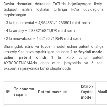
Davlat dasturlari doirasida TATUda bajarilayotgan ilmiy-
tadqiqot ishlari loyhalar turlariga ko‘ra quyidagicha
taqsimlangan:
- 3 ta fundamental – 4,954331/1,263801 mlrd. so‘m;
- 4 ta amaliy – 2,8882168/1,879 mlrd.so‘m;
- 2 ta innovatsion – 1,021/0,719549 mlrd.so‘m;
Shuningdek ixtiro va foydali model uchun patent olishga
umumiy 9 ta ariza topshirilgan shundan
2 ta foydali model
uchun patent olindi
, 1 ta ixtiro uchun patent
AXBOROTNOMAda chop etish jarayonida va 6 tasi
ekspertiza jarayonida ko‘rib chiqilmoqda.
Ixtiro /
Talabnoma
№
Patent mavzusi
foydali
Muall
raqami
model