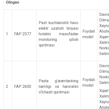
Olingan
Davr
Dilmu
Past kuchlanishli havo
Xayru
elektr uzatish liniyasi
Foydali
Alishe
1
FAP 2577
holatini masofadan
model
Xuja
monitoring qilish
Xalim
qurilmasi
Norko
Salim
Davr
Dilmu
Norko
Foydali
Paxta g‘aramlarining
Salim
model
2
FAP 2600
namligi va haroratini
Xuja
o‘lchash qurilmasi
Xalim
Xayru
Alish