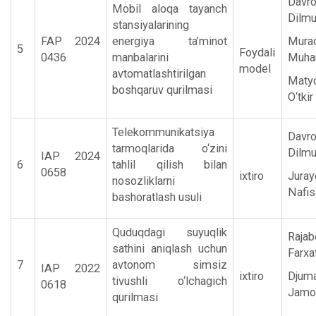
Davr
Mobil aloqa tayanch
Dilmu
stansiyalarining
FAP 2024
energiya ta’minot
Mura
5
Foydali
0436
manbalarini
Muh
model
avtomatlashtirilgan
Maty
boshqaruv qurilmasi
O‘tkir
Telekommunikatsiya
Davr
tarmoqlarida o‘zini
Dilmu
IAP 2024
6
tahlil qilish bilan
0658
ixtiro
Juray
nosozliklarni
Nafis
bashoratlash usuli
Quduqdagi suyuqlik
Rajab
sathini aniqlash uchun
Farxat
7
avtonom simsiz
IAP 2022
ixtiro
Djum
tivushli o‘lchagich
0618
Jamol
qurilmasi