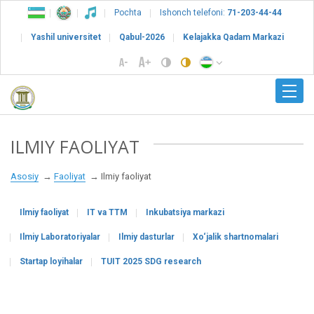
Pochta
Ishonch telefoni:
71-203-44-44
Yashil universitet
Qabul-2026
Kelajakka Qadam Markazi
ILMIY FAOLIYAT
Asosiy
Faoliyat
Ilmiy faoliyat
Ilmiy faoliyat
IT va TTM
Inkubatsiya markazi
Ilmiy Laboratoriyalar
Ilmiy dasturlar
Xo‘jalik shartnomalari
Startap loyihalar
TUIT 2025 SDG research