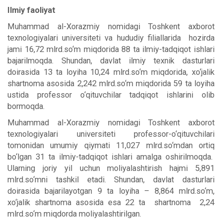
Ilmiy faoliyat
Muhammad al-Xorazmiy nomidagi Toshkent axborot
texnologiyalari universiteti va hududiy filiallarida hozirda
jami 16,72 mlrd.so‘m miqdorida 88 ta ilmiy-tadqiqot ishlari
bajarilmoqda. Shundan, davlat ilmiy texnik dasturlari
doirasida 13 ta loyiha 10,24 mlrd.so‘m miqdorida, xo‘jalik
shartnoma asosida 2,242 mlrd.so‘m miqdorida 59 ta loyiha
ustida professor o‘qituvchilar tadqiqot ishlarini olib
bormoqda.
Muhammad al-Xorazmiy nomidagi Toshkent axborot
texnologiyalari universiteti professor-o‘qituvchilari
tomonidan umumiy qiymati 11,027 mlrd.so‘mdan ortiq
bo‘lgan 31 ta ilmiy-tadqiqot ishlari amalga oshirilmoqda.
Ularning joriy yil uchun moliyalashtirish hajmi 5,891
mlrd.so‘mni tashkil etadi. Shundan, davlat dasturlari
doirasida bajarilayotgan 9 ta loyiha – 8,864 mlrd.so‘m,
xo‘jalik shartnoma asosida esa 22 ta shartnoma 2,24
mlrd.so‘m miqdorda moliyalashtirilgan.