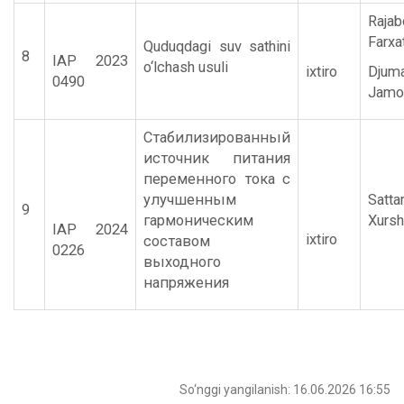
Rajab
Farxat
Quduqdagi suv sathini
8
IAP 2023
o‘lchash usuli
ixtiro
Djum
0490
Jamol
Стабилизированный
источник питания
переменного тока с
улучшенным
Satta
9
гармоническим
Xursh
IAP 2024
ixtiro
составом
0226
выходного
напряжения
So‘nggi yangilanish: 16.06.2026 16:55