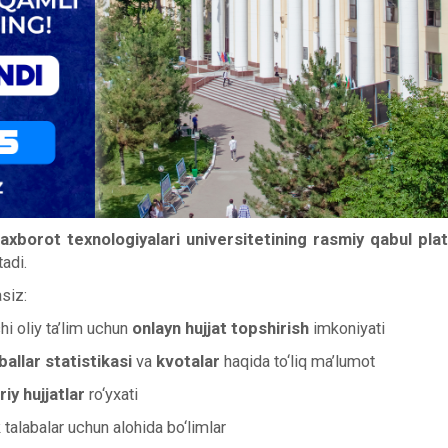
borot texnologiyalari universitetining rasmiy qabul pla
tadi.
siz:
chi oliy ta’lim uchun
onlayn hujjat topshirish
imkoniyati
ballar statistikasi
va
kvotalar
haqida to‘liq ma’lumot
iy hujjatlar
ro‘yxati
 talabalar uchun alohida bo‘limlar