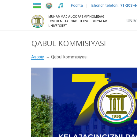
Pochta
Ishonch telefoni:
71-203-4
MUHAMMAD AL-XORAZMIY NOMIDAGI
UNIV
TOSHKENT AXBOROT TEXNOLOGIYALARI
UNIVERSITETI
QABUL KOMMISIYASI
Asosiy
Qabul kommisiyasi