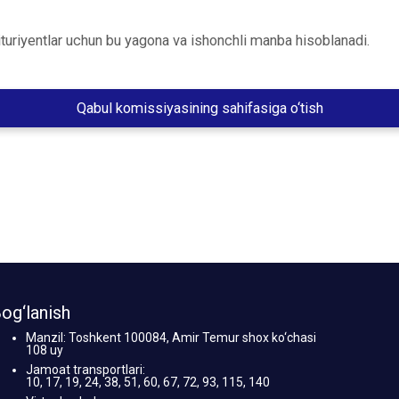
ituriyentlar uchun bu yagona va ishonchli manba hisoblanadi.
Qabul komissiyasining sahifasiga o‘tish
og‘lanish
Manzil: Toshkent 100084, Amir Temur shox ko‘chasi
108 uy
Jamoat transportlari:
10, 17, 19, 24, 38, 51, 60, 67, 72, 93, 115, 140