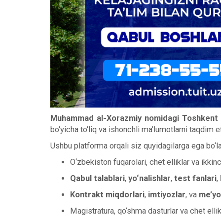
Muhammad al-Xorazmiy nomidagi Toshkent ax
bo‘yicha to‘liq va ishonchli ma’lumotlarni taqdim e
Ushbu platforma orqali siz quyidagilarga ega bo‘la
O‘zbekiston fuqarolari, chet elliklar va ikkin
Qabul talablari
,
yo‘nalishlar
,
test fanlari
,
Kontrakt miqdorlari
,
imtiyozlar
, va
me’yor
Magistratura, qo‘shma dasturlar va chet ellik