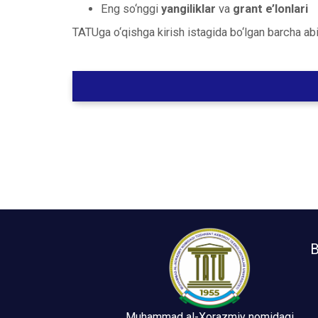
Eng so‘nggi
yangiliklar
va
grant e’lonlari
TATUga o‘qishga kirish istagida bo‘lgan barcha ab
B
Muhammad al-Xorazmiy nomidagi