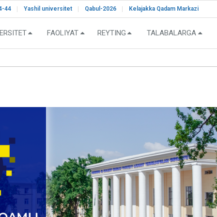
4-44
Yashil universitet
Qabul-2026
Kelajakka Qadam Markazi
ERSITET
FAOLIYAT
REYTING
TALABALARGA