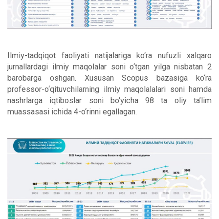
Ilmiy-tadqiqot faoliyati natijalariga ko‘ra nufuzli xalqaro
jurnallardagi ilmiy maqolalar soni o‘tgan yilga nisbatan 2
barobarga oshgan. Xususan Scopus bazasiga ko‘ra
professor-o‘qituvchilarning ilmiy maqolalalari soni hamda
nashrlarga iqtiboslar soni bo‘yicha 98 ta oliy ta’lim
muassasasi ichida 4-o‘rinni egallagan.