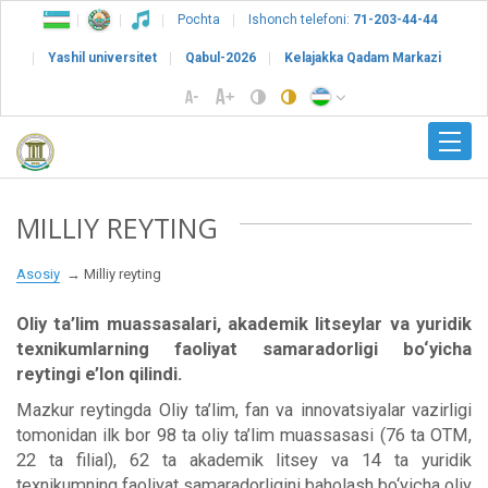
Pochta
Ishonch telefoni:
71-203-44-44
Yashil universitet
Qabul-2026
Kelajakka Qadam Markazi
MILLIY REYTING
Asosiy
Milliy reyting
Oliy ta’lim muassasalari, akademik litseylar va yuridik
texnikumlarning faoliyat samaradorligi bo‘yicha
reytingi e’lon qilindi.
Mazkur reytingda Oliy ta’lim, fan va innovatsiyalar vazirligi
tomonidan ilk bor 98 ta oliy ta’lim muassasasi (76 ta OTM,
22 ta filial), 62 ta akademik litsey va 14 ta yuridik
texnikumning faoliyat samaradorligini baholash bo‘yicha oliy