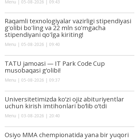
Menu | 05-08-2026 | 09:43
Raqamli texnologiyalar vazirligi stipendiyasi
gʻolibi boʻling va 22 mln soʻmgacha
stipendiyani qoʻlga kiriting!
Menu | 05-08-2026 | 09:40
TATU jamoasi — IT Park Code Cup
musobaqasi g‘olibi!
Menu | 05-08-2026 | 09:37
Universitetimizda ko‘zi ojiz abituriyentlar
uchun kirish imtihonlari bo‘lib o‘tdi
Menu | 03-08-2026 | 20:40
Osiyo MMA chempionatida yana bir yuqori