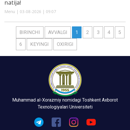
natija!
Menu | 03-08-2026 | 09:07
BIRINCHI
AVVALGI
1
2
3
4
5
6
KEYINGI
OXIRIGI
Muhammad al-Xorazmiy nomidagi Toshkent Axborot
Texnologiyalari Universiteti