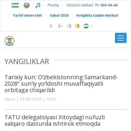
Pochta
Ishonch telefoni:
71-203-44-44
Yashil universitet
Qabul-2026
Kelajakka Qadam Markazi
YANGILIKLAR
Tarixiy kun: O‘zbekistonning Samarkand-
2028" sun’iy yo‘ldoshi muvaffaqiyatli
orbitaga chiqarildi
Menu | 05-08-2026 | 10:07
TATU delegatsiyasi Xitoydagi nufuzli
xalqaro dasturda ishtirok etmoqda