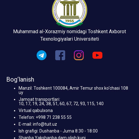
Muhammad al-Xorazmiy nomidagi Toshkent Axborot
Texnologiyalari Universiteti
Bog‘lanish
Manzil: Toshkent 100084, Amir Temur shox ko‘chasi 108
uy
Jamoat transportlari:
10, 17, 19, 24, 38, 51, 60, 67, 72, 93, 115, 140
Virtual qabulxona
Telefon: +998 71 238 55 55
E-mail: info@tuit.uz
Ish grafigi: Dushanba - Juma 8:30 - 18:00
Shanba Yakshanba dam olish kuni