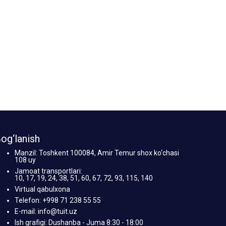
og‘lanish
Manzil: Toshkent 100084, Amir Temur shox ko‘chasi
108 uy
Jamoat transportlari:
10, 17, 19, 24, 38, 51, 60, 67, 72, 93, 115, 140
Virtual qabulxona
Telefon: +998 71 238 55 55
E-mail: info@tuit.uz
Ish grafigi: Dushanba - Juma 8:30 - 18:00