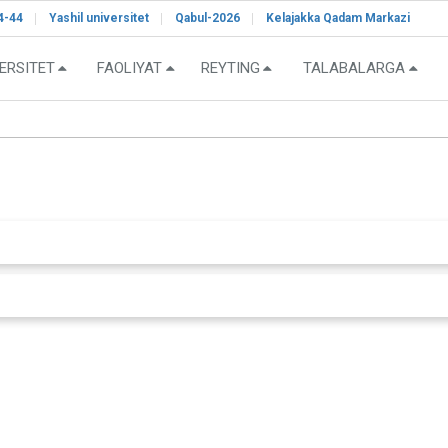
4-44
Yashil universitet
Qabul-2026
Kelajakka Qadam Markazi
ERSITET
FAOLIYAT
REYTING
TALABALARGA