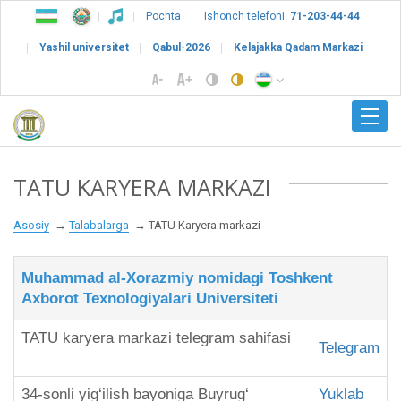
Pochta
Ishonch telefoni:
71-203-44-44
Yashil universitet
Qabul-2026
Kelajakka Qadam Markazi
TATU KARYERA MARKAZI
Asosiy
Talabalarga
TATU Karyera markazi
Muhammad al-Xorazmiy nomidagi Toshkent
Axborot Texnologiyalari Universiteti
TATU karyera markazi telegram sahifasi
Telegram
34-sonli yig‘ilish bayoniga Buyrug‘
Yuklab