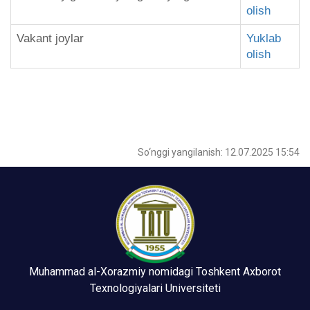
olish
Vakant joylar
Yuklab
olish
So‘nggi yangilanish: 12.07.2025 15:54
Muhammad al-Xorazmiy nomidagi Toshkent Axborot
Texnologiyalari Universiteti