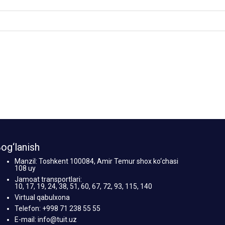
og‘lanish
Manzil: Toshkent 100084, Amir Temur shox ko‘chasi
108 uy
Jamoat transportlari:
10, 17, 19, 24, 38, 51, 60, 67, 72, 93, 115, 140
Virtual qabulxona
Telefon: +998 71 238 55 55
E-mail: info@tuit.uz