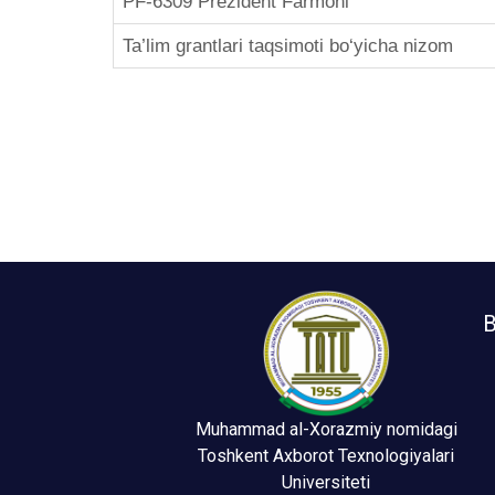
PF-6309 Prezident Farmoni
Ta’lim grantlari taqsimoti bo‘yicha nizom
B
Muhammad al-Xorazmiy nomidagi
Toshkent Axborot Texnologiyalari
Universiteti