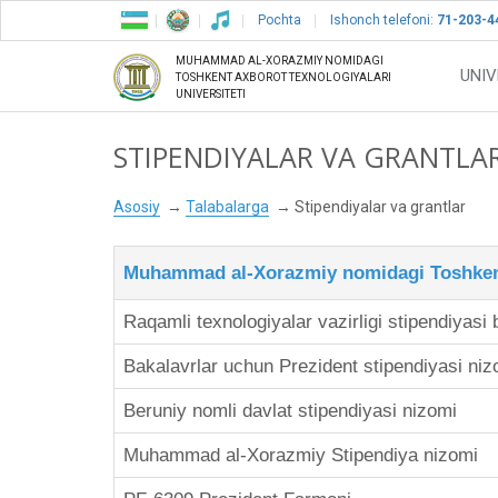
Pochta
Ishonch telefoni:
71-203-4
MUHAMMAD AL-XORAZMIY NOMIDAGI
UNIV
TOSHKENT AXBOROT TEXNOLOGIYALARI
UNIVERSITETI
STIPENDIYALAR VA GRANTLA
Asosiy
Talabalarga
Stipendiyalar va grantlar
Muhammad al-Xorazmiy nomidagi Toshkent 
Raqamli texnologiyalar vazirligi stipendiyasi 
Bakalavrlar uchun Prezident stipendiyasi niz
Beruniy nomli davlat stipendiyasi nizomi
Muhammad al-Xorazmiy Stipendiya nizomi