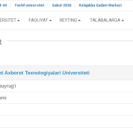
4-44
Yashil universitet
Qabul-2026
Kelajakka Qadam Markazi
ERSITET
FAOLIYAT
REYTING
TALABALARGA
R
Axborot Texnologiyalari Universiteti
buyrug‘i
omi