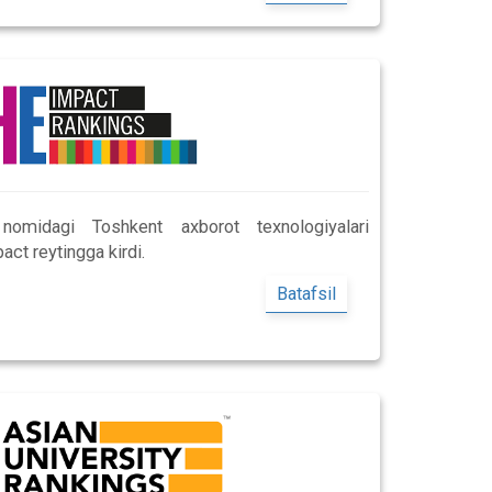
midagi Toshkent axborot texnologiyalari
act reytingga kirdi.
Batafsil