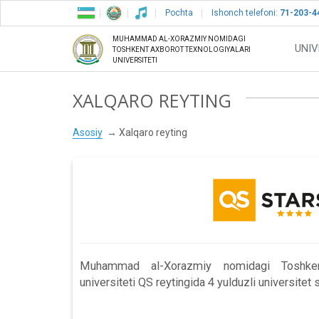
Pochta
Ishonch telefoni:
71-203-4
MUHAMMAD AL-XORAZMIY NOMIDAGI
UNIV
TOSHKENT AXBOROT TEXNOLOGIYALARI
UNIVERSITETI
XALQARO REYTING
Asosiy
Xalqaro reyting
Muhammad al-Xorazmiy nomidagi Toshkent
universiteti QS reytingida 4 yulduzli universitet si