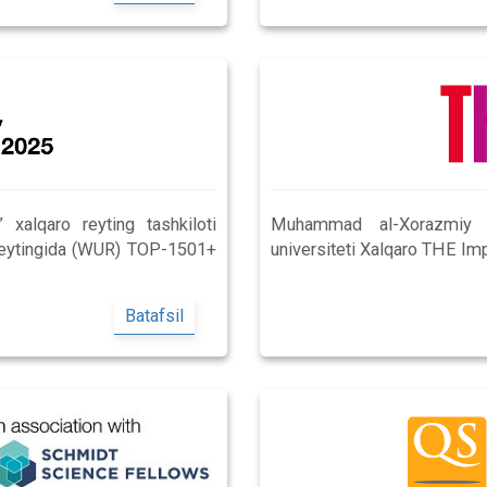
xalqaro reyting tashkiloti
Muhammad al-Xorazmiy no
 reytingida (WUR) TOP-1501+
universiteti Xalqaro THE Imp
Batafsil