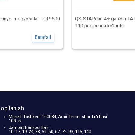
U dunyo miqyosida TOP-500
QS STARdan 4⭐️ga ega TATUni
110 pog‘onaga ko‘tarildi.
Batafsil
og‘lanish
Manzil: Toshkent 100084, Amir Temur shox ko‘chasi
108 uy
Jamoat transportlari:
10, 17, 19, 24, 38, 51, 60, 67, 72, 93, 115, 140