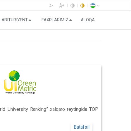
ABITURIYENT
FAXRLARIMIZ
ALOQA
d University Ranking” xalqaro reytingida TOP
Batafsil