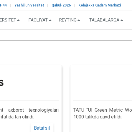
4-44
Yashil universitet
Qabul-2026
Kelajakka Qadam Markazi
ERSITET
FAOLIYAT
REYTING
TALABALARGA
 axborot texnologiyalari
TATU “UI Green Metric Worl
fatida tan olindi.
1000 talikda qayd etildi.
Batafsil