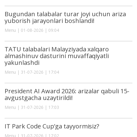
Bugundan talabalar turar joyi uchun ariza
yuborish jarayonlari boshlandi!
Menu | 01-08-2026 | 09:04
TATU talabalari Malayziyada xalqaro
almashinuv dasturini muvaffaqiyatli
yakunlashdi
Menu | 31-07-2026 | 17:04
President AI Award 2026: arizalar qabuli 15-
avgustgacha uzaytirildi!
Menu | 31-07-2026 | 17:03
IT Park Code Cup’ga tayyormisiz?
Menu | 31-07-2026 | 17:02