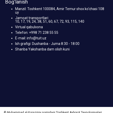
Bog‘lanish
Manzil: Toshkent 100084, Amir Temur shox ko‘chasi 108
uy
Jamoat transportlari:
10, 17, 19, 24, 38, 51, 60, 67, 72, 93, 115, 140
Virtual qabulxona
Telefon: +998 71 238 55 55
E-mail: info@tuit.uz
Ish grafigi: Dushanba - Juma 8:30 - 18:00
Shanba Yakshanba dam olish kuni
© Muhammad al-Xorazmiy nomidagi Toshkent Axborot Texnologiyalari