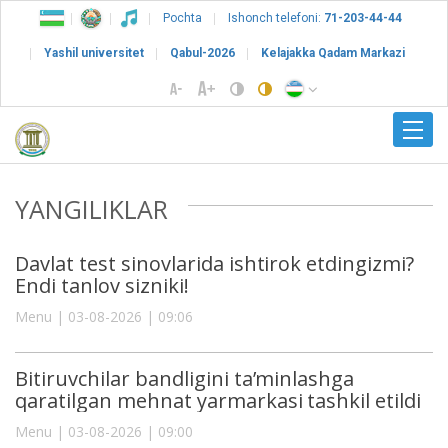
Pochta
Ishonch telefoni:
71-203-44-44
Yashil universitet
Qabul-2026
Kelajakka Qadam Markazi
YANGILIKLAR
Davlat test sinovlarida ishtirok etdingizmi?
Endi tanlov sizniki!
Menu | 03-08-2026 | 09:06
Bitiruvchilar bandligini ta’minlashga
qaratilgan mehnat yarmarkasi tashkil etildi
Menu | 03-08-2026 | 09:00