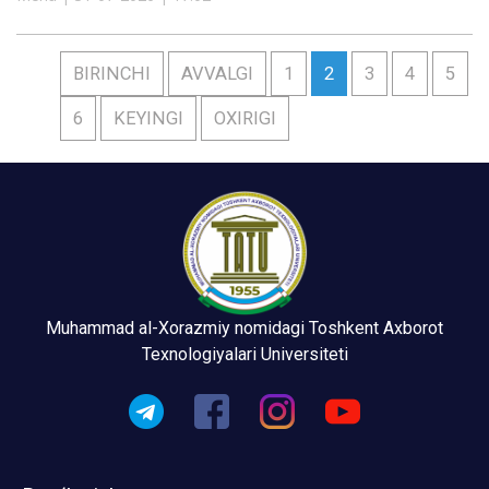
BIRINCHI
AVVALGI
1
2
3
4
5
6
KEYINGI
OXIRIGI
Muhammad al-Xorazmiy nomidagi Toshkent Axborot
Texnologiyalari Universiteti