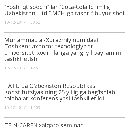
“Yosh iqtisodchi” lar “Coca-Cola Ichimligi
Uzbekiston, Ltd ” MCHJga tashrif buyurishdi
19-12-2017 | 09:52
Muhammad al-Xorazmiy nomidagi
Toshkent axborot texnologiyalari
universiteti xodimlariga yangi yil bayramini
tashkil etish
17-12-2017 | 12:51
TATU da O‘zbekiston Respublikasi
Konstitutsiyasining 25 yilligiga bag‘ishlab
talabalar konferensiyasi tashkil etildi
16-12-2017 | 12:09
TEIN-CAREN xalqaro seminar