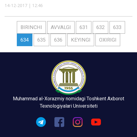
14-12-2017 | 12:46
BIRINCHI
AVVALGI
631
632
633
634
635
636
KEYINGI
OXIRIGI
Muhammad al-Xorazmiy nomidagi Toshkent Axborot
Texnologiyalari Universiteti