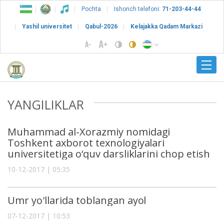
Pochta
Ishonch telefoni:
71-203-44-44
Yashil universitet
Qabul-2026
Kelajakka Qadam Markazi
YANGILIKLAR
Muhammad al-Xorazmiy nomidagi
Toshkent axborot texnologiyalari
universitetiga o‘quv darsliklarini chop etish
10-12-2017 | 05:35
Umr yo'llarida toblangan ayol
07-12-2017 | 10:53