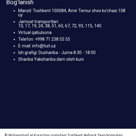
Bog‘lanish
Manzil: Toshkent 100084, Amir Temur shox ko‘chasi 108
uy
Jamoat transportlari:
10, 17, 19, 24, 38, 51, 60, 67, 72, 93, 115, 140
Virtual qabulxona
Telefon: +998 71 238 55 55
E-mail: info@tuit.uz
Ish grafigi: Dushanba - Juma 8:30 - 18:00
Shanba Yakshanba dam olish kuni
© Muhammad al-Xorazmiy nomidagi Toshkent Axborot Texnologiyalari