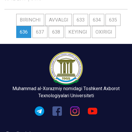
BIRINCHI
AVVALGI
633
634
635
636
637
638
KEYINGI
OXIRIGI
Muhammad al-Xorazmiy nomidagi Toshkent Axborot
Texnologiyalari Universiteti