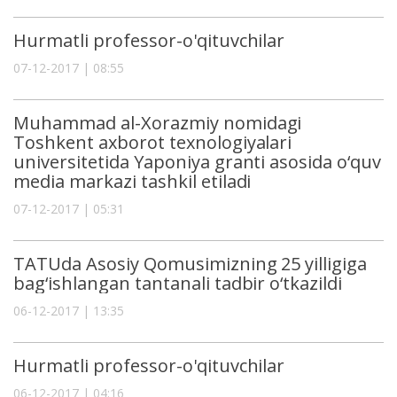
Hurmatli professor-o'qituvchilar
07-12-2017 | 08:55
Muhammad al-Xorazmiy nomidagi
Toshkent axborot texnologiyalari
universitetida Yaponiya granti asosida o‘quv
media markazi tashkil etiladi
07-12-2017 | 05:31
TATUda Asosiy Qomusimizning 25 yilligiga
bag‘ishlangan tantanali tadbir o‘tkazildi
06-12-2017 | 13:35
Hurmatli professor-o'qituvchilar
06-12-2017 | 04:16