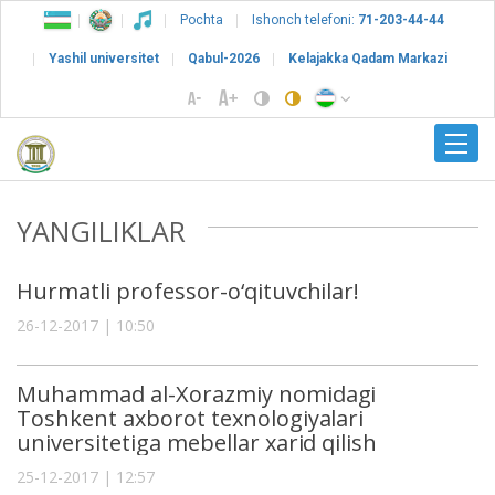
Pochta
Ishonch telefoni:
71-203-44-44
Yashil universitet
Qabul-2026
Kelajakka Qadam Markazi
YANGILIKLAR
Hurmatli professor-o‘qituvchilar!
26-12-2017 | 10:50
Muhammad al-Xorazmiy nomidagi
Toshkent axborot texnologiyalari
universitetiga mebellar xarid qilish
25-12-2017 | 12:57