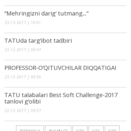
“Mehringizni darig‘ tutmang...”
23-12-2017 | 10:01
TATUda targ‘ibot tadbiri
23-12-2017 | 09:47
PROFЕSSOR-O‘QITUVCHILAR DIQQATIGA!
23-12-2017 | 09:36
TATU talabalari Best Soft Challenge-2017
tanlovi g‘olibi
22-12-2017 | 09:57