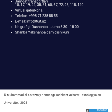
Jamoat transportlari:
10, 17, 19, 24, 38, 51, 60, 67, 72, 93, 115, 140
Virtual qabulxona
Telefon: +998 71 238 55 55
E-mail: info@tuit.uz
Ish grafigi: Dushanba - Juma 8:30 - 18:00
Shanba Yakshanba dam olish kuni
© Muhammad al-Xorazmiy nomidagi Toshkent Axborot Texnologiyalari
Universiteti 2026