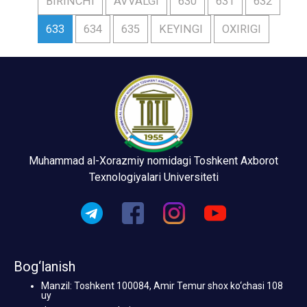
BIRINCHI
AVVALGI
630
631
632
633
634
635
KEYINGI
OXIRIGI
Muhammad al-Xorazmiy nomidagi Toshkent Axborot
Texnologiyalari Universiteti
Bog‘lanish
Manzil: Toshkent 100084, Amir Temur shox ko‘chasi 108
uy