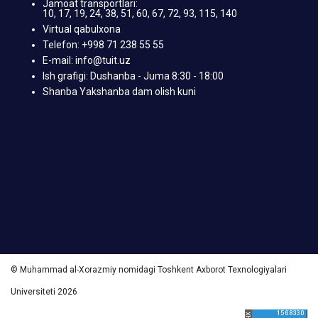
Jamoat transportlari:
10, 17, 19, 24, 38, 51, 60, 67, 72, 93, 115, 140
Virtual qabulxona
Telefon: +998 71 238 55 55
E-mail: info@tuit.uz
Ish grafigi: Dushanba - Juma 8:30 - 18:00
Shanba Yakshanba dam olish kuni
© Muhammad al-Xorazmiy nomidagi Toshkent Axborot Texnologiyalari
Universiteti 2026