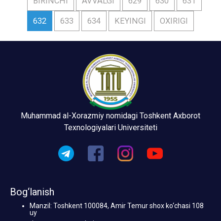
BIRINCHI
AVVALGI
629
630
631
632
633
634
KEYINGI
OXIRIGI
Muhammad al-Xorazmiy nomidagi Toshkent Axborot
Texnologiyalari Universiteti
Bog‘lanish
Manzil: Toshkent 100084, Amir Temur shox ko‘chasi 108
uy