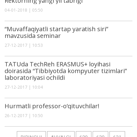
Rektorning yangi yil tabrigi
04-01-2018 | 05:50
“Muvaffaqiyatli startap yaratish siri”
mavzusida seminar
27-12-2017 | 10:53
TATUda TechReh ERASMUS+ loyihasi
doirasida “Tibbiyotda kompyuter tizimlari”
laboratoriyasi ochildi
27-12-2017 | 10:04
Hurmatli professor-o‘qituvchilar!
26-12-2017 | 10:50