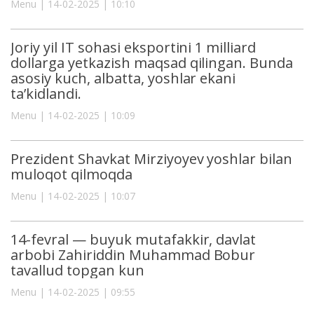
Menu | 14-02-2025 | 10:10
Joriy yil IT sohasi eksportini 1 milliard
dollarga yetkazish maqsad qilingan. Bunda
asosiy kuch, albatta, yoshlar ekani
ta’kidlandi.
Menu | 14-02-2025 | 10:09
Prezident Shavkat Mirziyoyev yoshlar bilan
muloqot qilmoqda
Menu | 14-02-2025 | 10:07
14-fevral — buyuk mutafakkir, davlat
arbobi Zahiriddin Muhammad Bobur
tavallud topgan kun
Menu | 14-02-2025 | 09:55