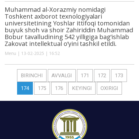
Muhammad al-Xorazmiy nomidagi
Toshkent axborot texnologiyalari
universitetining Yoshlar ittifoqi tomonidan
buyuk shoh va shoir Zahiriddin Muhammad
Bobur tavalludining 542 yilligiga bag‘ishlab
Zakovat intellektual o‘yini tashkil etildi.
Menu | 13-02-2025 | 16:52
BIRINCHI
AVVALGI
171
172
173
174
175
176
KEYINGI
OXIRIGI