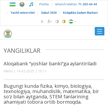
Pochta
Ishonch telefoni:
71-203-44-44
Yashil universitet
Qabul-2026
Kelajakka Qadam Markazi
YANGILIKLAR
Aloqabank “yoshlar banki”ga aylantiriladi
Menu | 14-02-2025 | 10:11
Bugungi kunda fizika, kimyo, biologiya,
texnologiya, muhandislik, matematika, bir
so‘z bilan aytganda, STEM fanlarining
ahamiyati tobora ortib bormoqda.