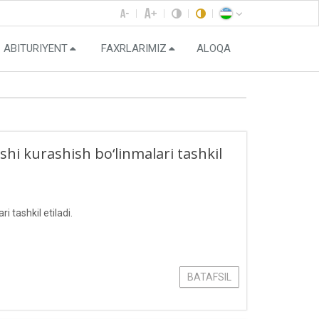
ABITURIYENT
FAXRLARIMIZ
ALOQA
shi kurashish bo‘linmalari tashkil
 tashkil etiladi.
BATAFSIL