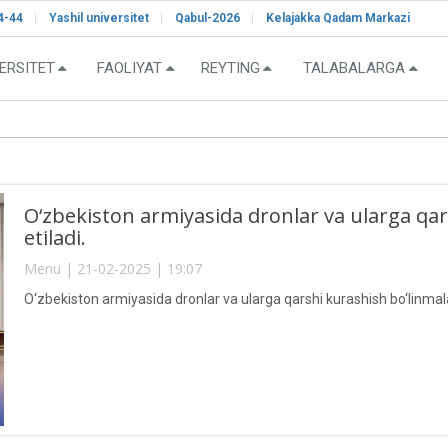
4-44
Yashil universitet
Qabul-2026
Kelajakka Qadam Markazi
ERSITET
FAOLIYAT
REYTING
TALABALARGA
O‘zbekiston armiyasida dronlar va ularga qar
etiladi.
Menu | 21-02-2025 | 19:07
O‘zbekiston armiyasida dronlar va ularga qarshi kurashish bo‘linmalari