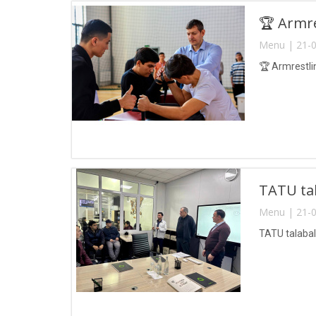
🏆 Armre
Menu | 21-0
🏆 Armrestli
TATU tal
Menu | 21-0
TATU talabala