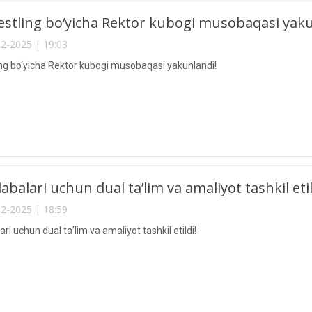
stling bo‘yicha Rektor kubogi musobaqasi yaku
2-2025 | 19:03
ng bo‘yicha Rektor kubogi musobaqasi yakunlandi!
abalari uchun dual ta’lim va amaliyot tashkil etil
2-2025 | 18:59
ri uchun dual ta’lim va amaliyot tashkil etildi!