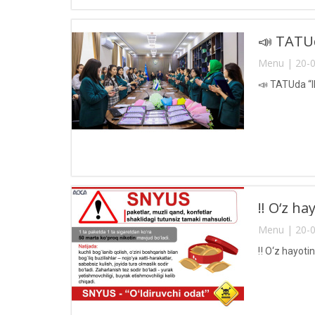
📣 TATUd
Menu | 20-0
📣 TATUda “Il
‼️ O‘z h
Menu | 20-0
‼️ O‘z hayot