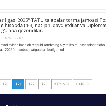
ar ligasi 2025" TATU talabalar terma jamoasi Tos
ng hisobda (4-4) natijani qayd etdilar va Diploma
 g‘alaba qozondilar.
2-2025 | 17:07
 fevral oyidan boshlab respublikamizning oliy ta’lim muassasalari talabala
gasi 2025" musobaqalariga start berilgan edi
170
171
172
173
KEYINGI
OXIRIGI