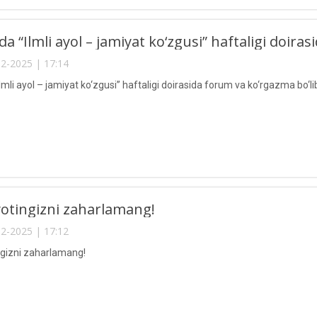
a “Ilmli ayol – jamiyat ko‘zgusi” haftaligi doiras
2-2025 | 17:14
mli ayol – jamiyat ko‘zgusi” haftaligi doirasida forum va ko‘rgazma bo‘lib
ayotingizni zaharlamang!
2-2025 | 17:12
ingizni zaharlamang!