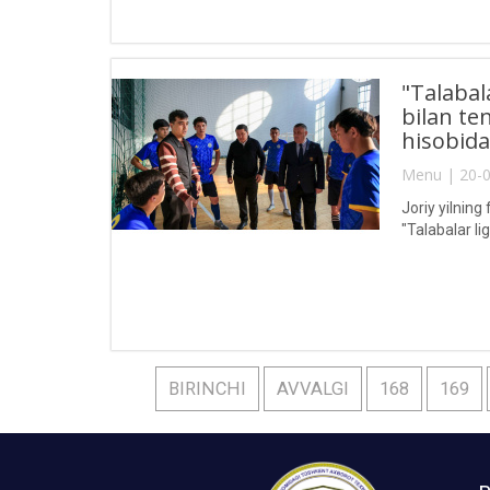
"Talabal
bilan te
hisobida
Menu | 20-0
Joriy yilning
"Talabalar li
BIRINCHI
AVVALGI
168
169