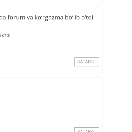
ida forum va ko‘rgazma bo‘lib o‘tdi
 o‘tdi
BATAFSIL
BATAFSIL