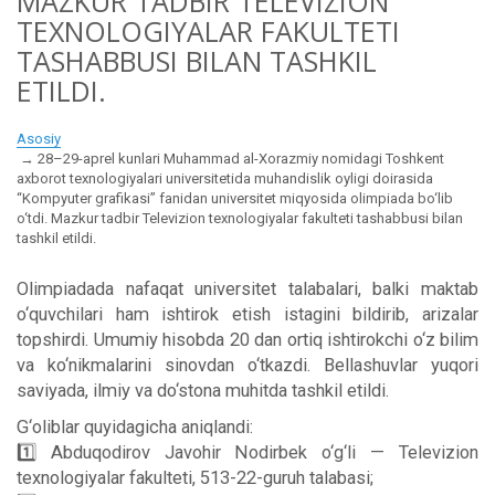
MAZKUR TADBIR TELEVIZION
TEXNOLOGIYALAR FAKULTETI
TASHABBUSI BILAN TASHKIL
ETILDI.
Asosiy
28–29-aprel kunlari Muhammad al-Xorazmiy nomidagi Toshkent
axborot texnologiyalari universitetida muhandislik oyligi doirasida
“Kompyuter grafikasi” fanidan universitet miqyosida olimpiada bo‘lib
o‘tdi. Mazkur tadbir Televizion texnologiyalar fakulteti tashabbusi bilan
tashkil etildi.
Olimpiadada nafaqat universitet talabalari, balki maktab
o‘quvchilari ham ishtirok etish istagini bildirib, arizalar
topshirdi. Umumiy hisobda 20 dan ortiq ishtirokchi o‘z bilim
va ko‘nikmalarini sinovdan o‘tkazdi. Bellashuvlar yuqori
saviyada, ilmiy va do‘stona muhitda tashkil etildi.
G‘oliblar quyidagicha aniqlandi:
1️⃣ Abduqodirov Javohir Nodirbek o‘g‘li — Televizion
texnologiyalar fakulteti, 513-22-guruh talabasi;