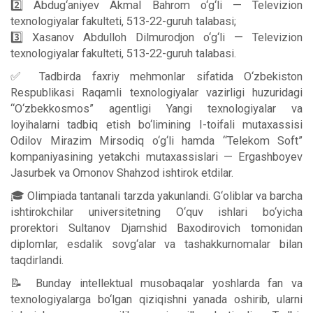
2️⃣ Abdug‘aniyev Akmal Bahrom o‘g‘li — Televizion
texnologiyalar fakulteti, 513-22-guruh talabasi;
3️⃣ Xasanov Abdulloh Dilmurodjon o‘g‘li — Televizion
texnologiyalar fakulteti, 513-22-guruh talabasi.
✅ Tadbirda faxriy mehmonlar sifatida O‘zbekiston
Respublikasi Raqamli texnologiyalar vazirligi huzuridagi
“O‘zbekkosmos” agentligi Yangi texnologiyalar va
loyihalarni tadbiq etish bo‘limining I-toifali mutaxassisi
Odilov Mirazim Mirsodiq o‘g‘li hamda “Telekom Soft”
kompaniyasining yetakchi mutaxassislari — Ergashboyev
Jasurbek va Omonov Shahzod ishtirok etdilar.
🎓 Olimpiada tantanali tarzda yakunlandi. G‘oliblar va barcha
ishtirokchilar universitetning O‘quv ishlari bo‘yicha
prorektori Sultanov Djamshid Baxodirovich tomonidan
diplomlar, esdalik sovg‘alar va tashakkurnomalar bilan
taqdirlandi.
📝 Bunday intellektual musobaqalar yoshlarda fan va
texnologiyalarga bo‘lgan qiziqishni yanada oshirib, ularni