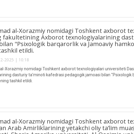
 al-Xorazmiy nomidagi Toshkent axborot texno
ng fakultetining Axborot texnologiyalarining das
bilan "Psixologik barqarorlik va Jamoaviy hamko
ashkil etildi.
2-2025 | 10:18
Xorazmiy nomidagi Toshkent axborot texnologiyalari universiteti Dastur
arining dasturiy ta’minoti kafedrasi pedagogik jamoasi bilan "Psixologi
ning tashkil etildi.
 al-Xorazmiy nomidagi Toshkent axborot texno
an Arab Amirliklarining yetakchi oliy ta’lim mua