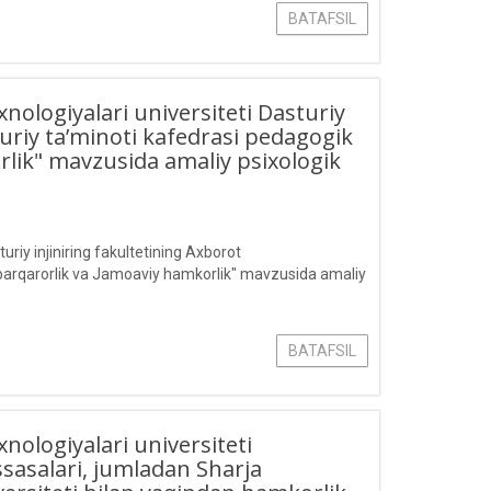
BATAFSIL
logiyalari universiteti Dasturiy
turiy ta’minoti kafedrasi pedagogik
rlik" mavzusida amaliy psixologik
iy injiniring fakultetining Axborot
k barqarorlik va Jamoaviy hamkorlik" mavzusida amaliy
BATAFSIL
logiyalari universiteti
ssasalari, jumladan Sharja