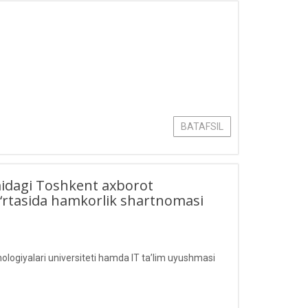
BATAFSIL
midagi Toshkent axborot
o‘rtasida hamkorlik shartnomasi
logiyalari universiteti hamda IT ta’lim uyushmasi