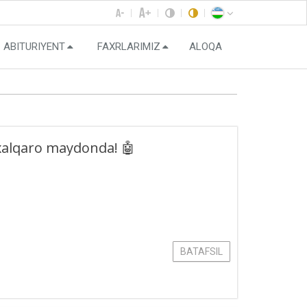
ABITURIYENT
FAXRLARIMIZ
ALOQA
 xalqaro maydonda! 🤖
BATAFSIL