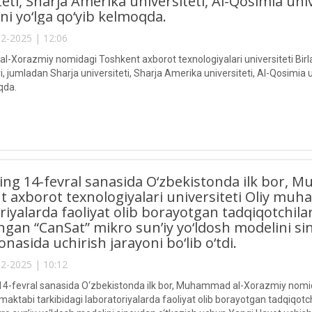
teti, Sharja Amerika universiteti, Al-Qosimia un
ini yo‘lga qo‘yib kelmoqda.
2-2025 | 12:06
Xorazmiy nomidagi Toshkent axborot texnologiyalari universiteti Birlas
 jumladan Sharja universiteti, Sharja Amerika universiteti, Al-Qosimia un
qda.
lning 14-fevral sanasida O‘zbekistonda ilk bor
 axborot texnologiyalari universiteti Oliy muha
riyalarda faoliyat olib borayotgan tadqiqotchil
ngan “CanSat” mikro sun’iy yo‘ldosh modelini s
nasida uchirish jarayoni bo‘lib o‘tdi.
2-2025 | 10:12
g 14-fevral sanasida O‘zbekistonda ilk bor, Muhammad al-Xorazmiy nomida
maktabi tarkibidagi laboratoriyalarda faoliyat olib borayotgan tadqiqot