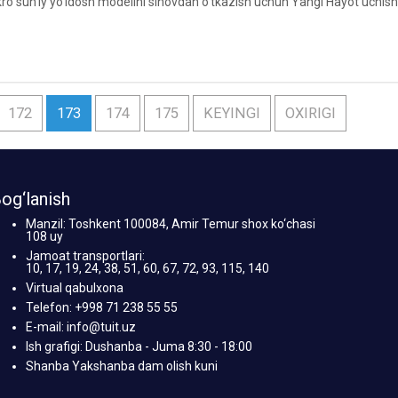
o sun’iy yo‘ldosh modelini sinovdan o‘tkazish uchun Yangi Hayot uchish zo
172
173
174
175
KEYINGI
OXIRIGI
og‘lanish
Manzil: Toshkent 100084, Amir Temur shox ko‘chasi
108 uy
Jamoat transportlari:
10, 17, 19, 24, 38, 51, 60, 67, 72, 93, 115, 140
Virtual qabulxona
Telefon: +998 71 238 55 55
E-mail: info@tuit.uz
Ish grafigi: Dushanba - Juma 8:30 - 18:00
Shanba Yakshanba dam olish kuni