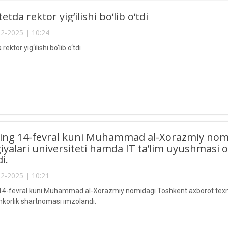
etda rektor yig‘ilishi bo‘lib o‘tdi
2-2025 | 10:24
rektor yig‘ilishi bo‘lib o‘tdi
lning 14-fevral kuni Muhammad al-Xorazmiy no
iyalari universiteti hamda IT ta’lim uyushmasi 
i.
2-2025 | 10:21
g 14-fevral kuni Muhammad al-Xorazmiy nomidagi Toshkent axborot texno
mkorlik shartnomasi imzolandi.