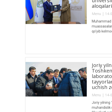
universi
aloqalar
Menu | 14-0
Muhammad al-
muassasalari,
qo‘yib kelmo
Joriy yi
Toshkent
laborato
tayyorla
uchish zo
Menu | 14-0
Joriy yilnin
muhandislik 