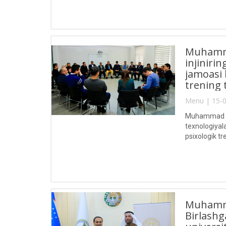
Muhammad
injiniri
jamoasi 
trening t
Menu | 15-0
Muhammad al-
texnologiyal
psixologik tre
Muhammad
Birlashg