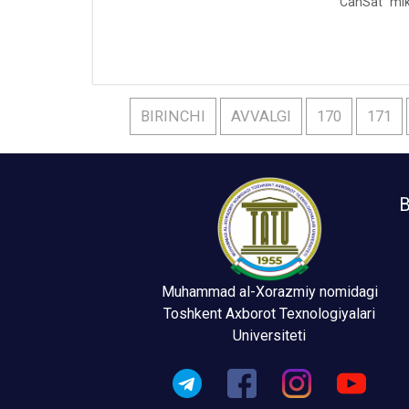
“CanSat” mikr
BIRINCHI
AVVALGI
170
171
B
Muhammad al-Xorazmiy nomidagi
Toshkent Axborot Texnologiyalari
Universiteti