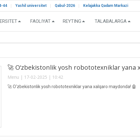
4-44
Yashil universitet
Qabul-2026
Kelajakka Qadam Markazi
ERSITET
FAOLIYAT
REYTING
TALABALARGA
🚀 O‘zbekistonlik yosh robototexniklar yana
Menu | 17-02-2025 | 10:42
🚀 O‘zbekistonlik yosh robototexniklar yana xalqaro maydonda! 🤖