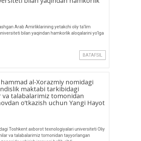
iversiteti bilan yaqindan hamkorlik
hgan Arab Amirliklarining yetakchi oliy ta’lim
iversiteti bilan yaqindan hamkorlik aloqalarini yo‘lga
BATAFSIL
, Muhammad al-Xorazmiy nomidagi
ndislik maktabi tarkibidagi
ar va talabalarimiz tomonidan
inovdan o‘tkazish uchun Yangi Hayot
gi Toshkent axborot texnologiyalari universiteti Oliy
chilar va talabalarimiz tomonidan tayyorlangan