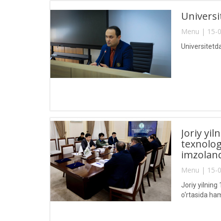
Universit
Menu | 15-0
Universitetda 
Joriy yi
texnolog
imzoland
Menu | 15-0
Joriy yilnin
o‘rtasida ha