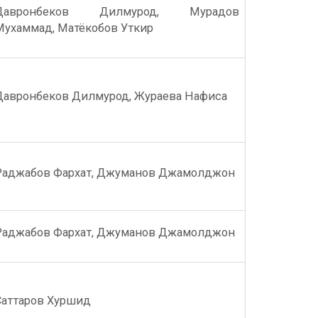
Давронбеков Дилмурод, Мурадов
Мухаммад, Матёкобов Уткир
Давронбеков Дилмурод, Жураева Нафиса
Раджабов Фархат, Джуманов Джамолджон
Раджабов Фархат, Джуманов Джамолджон
Саттаров Хуршид