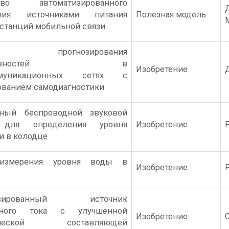
ство автоматизированного
ения источниками питания
Полезная модель
 станций мобильной связи
д прогнозирования
справностей в
Изобретение
ммуникационных сетях с
ованием самодиагностики
ный беспроводной звуковой
 для определения уровня
Изобретение
и в колодце
измерения уровня воды в
Изобретение
лизированный источник
нного тока с улучшенной
Изобретение
нической составляющей