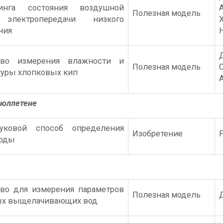
ринга состояния воздушной
Полезная модель
электропередачи низкого
ния
тво измерения влажности и
Полезная модель
туры хлопковых кип
бюллетене
вуковой способ определения
Изобретение
воды
тво для измерения параметров
Полезная модель
ых выщелачивающих вод