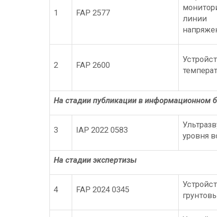
монито
1
FAP 2577
линии 
напряже
Устройс
2
FAP 2600
темпера
На стадии публикации в информационном 
Ультраз
3
IAP 2022 0583
уровня 
На стадии экспертизы
Устройс
4
FAP 2024 0345
грунтов