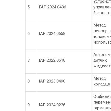
Устрой
5
FAP 2024 0436
управл
базовых
Мето
неи
6
IAP 2024 0658
телеко
использ
Автоном
7
IAP 2022 0618
датчик
жидкост
Метод 
8
IAP 2023 0490
колодце
Стаби
переме
9
IAP 2024 0226
гармо