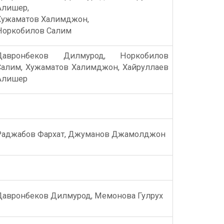
Алишер,
Хужаматов Халимджон,
Норкобилов Салим
Давронбеков Дилмурод, Норкобилов
Салим, Хужаматов Халимджон, Хайруллаев
Алишер
Раджабов Фархат, Джуманов Джамолджон
Давронбеков Дилмурод, Мемонова Гулрух