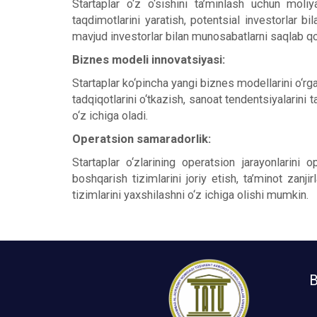
Startaplar o‘z o‘sishini ta’minlash uchun moliy
taqdimotlarini yaratish, potentsial investorlar bi
mavjud investorlar bilan munosabatlarni saqlab qol
Biznes modeli innovatsiyasi:
Startaplar ko‘pincha yangi biznes modellarini o‘rg
tadqiqotlarini o‘tkazish, sanoat tendentsiyalarini tah
o‘z ichiga oladi.
Operatsion samaradorlik:
Startaplar o‘zlarining operatsion jarayonlarini
boshqarish tizimlarini joriy etish, ta’minot zanjir
tizimlarini yaxshilashni o‘z ichiga olishi mumkin.
B