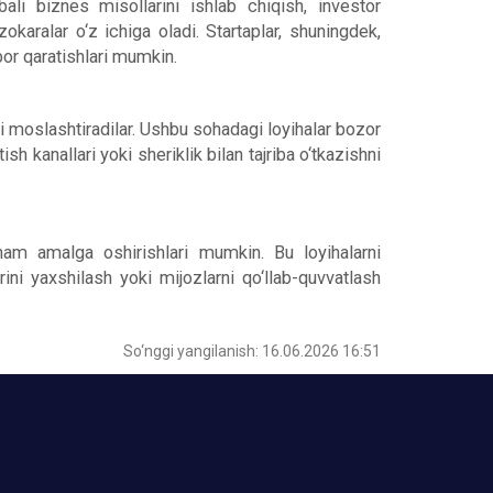
bali biznes misollarini ishlab chiqish, investor
zokaralar o‘z ichiga oladi. Startaplar, shuningdek,
bor qaratishlari mumkin.
ni moslashtiradilar. Ushbu sohadagi loyihalar bozor
tish kanallari yoki sheriklik bilan tajriba o‘tkazishni
i ham amalga oshirishlari mumkin. Bu loyihalarni
larini yaxshilash yoki mijozlarni qo‘llab-quvvatlash
So‘nggi yangilanish: 16.06.2026 16:51