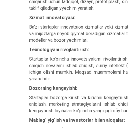
chiqarish uchun tadqiqot, dizayn, prototiplash, si
taklif qiladigan yyechim yaratish.
Xizmat innovatsiyasi:
Ba’zi startaplar innovatsion xizmatlar yoki xizmat
va mijozlarga noyob qiymat beradigan xizmatlar tak
modellar va bozor yechimlari.
Texnologiyani rivojlantirish:
Startaplar ko‘pincha innovatsiyalarni rivojlanti
chiqish, ilovalarni ishlab chiqish, sun’iy intellek
ichiga olishi mumkin. Maqsad muammolarni hal qi
yaratishdir.
Bozorning kengayishi:
Startaplar bozorga kirish va kirishni kengaytiri
aniqlash, marketing strategiyalarini ishlab chi
kengaytirish loyihalari ko‘pincha yangi jug‘rofiy h
Mablag‘ yig‘ish va investorlar bilan aloqalar: