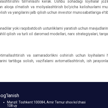
alashtirishni ta’minlashi kerak. Ushbu sohadagi loyihalar jozi
lan aloqa o‘rnatish va moliyalashtirish bo‘yicha kelishuvlarni mu
ish va yangilarini jalb qilish uchun investor munosabatlariga e’ti
anadilar yoki raqobatdosh ustunliklarni yaratish uchun mavjudlari
lil qilish va turli xil daromad modellari, narx strategiyalari, tarqa
 optimallashtirish va samaradorlikni oshirish uchun loyihalarn
larini tartibga solish, vazifalarni avtomatlashtirish, ish jarayon
og‘lanish
Manzil: Toshkent 100084, Amir Temur shox ko‘chasi
108 uy