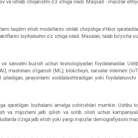
nov va ishlab chiqarishni o‘z ichiga oladi. Maqsad - mijozlar ehti
larni taqdim etish modellarini ishlab chiqishga e’tibor qaratadila
liflarini loyihalashni o‘z ichiga oladi. Masalan, talab bo‘yicha 
rish va sanoatni buzish uchun texnologiyadan foydalanadilar. Ush
t (AI), mashinani o‘rganish (ML), blokcheyn, narsalar Interneti (I
ladigan, jarayonlarni soddalashtiradigan yoki foydalanuvchi t
shga qaratilgan loyihalarni amalga oshirishlari mumkin. Ushbu l
qish va mijozlarni jalb qilish va sotib olish uchun kampaniyal
ududlarda o‘ziga jalb etish yoki yangi mijozlar demografiyasini maq