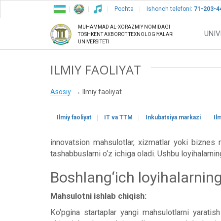
Pochta
Ishonch telefoni:
71-203-4
MUHAMMAD AL-XORAZMIY NOMIDAGI
UNIV
TOSHKENT AXBOROT TEXNOLOGIYALARI
UNIVERSITETI
ILMIY FAOLIYAT
Asosiy
Ilmiy faoliyat
Ilmiy faoliyat
IT va TTM
Inkubatsiya markazi
Il
innovatsion mahsulotlar, xizmatlar yoki biznes 
tashabbuslarni o‘z ichiga oladi. Ushbu loyihalarnin
Boshlang‘ich loyihalarning
Mahsulotni ishlab chiqish:
Ko‘pgina startaplar yangi mahsulotlarni yaratis