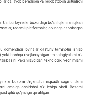
yojlariga javob beradigan va raqobatdosh ustunlikni
r. Ushbu loyihalar bozordagi bo‘shliqlarni aniqlash
xizmatlar, raqamli platformalar, obunaga asoslangan
bu domendagi loyihalar dasturiy ta’minotni ishlab
oT) yoki boshqa rivojlanayotgan texnologiyalarni o‘z
ajribasini yaxshilaydigan texnologik yechimlarni
oyihalar bozorni o‘rganish, maqsadli segmentlarni
arni amalga oshirishni o‘z ichiga oladi. Bozorni
sad qilib qo‘yishga qaratilgan.