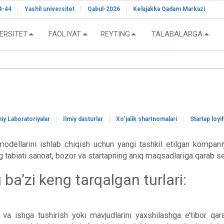
4-44
Yashil universitet
Qabul-2026
Kelajakka Qadam Markazi
ERSITET
FAOLIYAT
REYTING
TALABALARGA
miy Laboratoriyalar
Ilmiy dasturlar
Xo‘jalik shartnomalari
Startap loyi
modellarini ishlab chiqish uchun yangi tashkil etilgan kompan
g tabiati sanoat, bozor va startapning aniq maqsadlariga qarab sez
 ba’zi keng tarqalgan turlari:
h va ishga tushirish yoki mavjudlarini yaxshilashga e’tibor qa