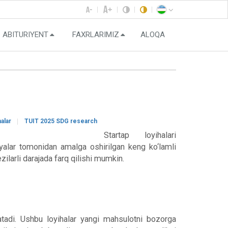
ABITURIYENT
FAXRLARIMIZ
ALOQA
halar
TUIT 2025 SDG research
Startap loyihalari
iyalar tomonidan amalga oshirilgan keng ko‘lamli
ilarli darajada farq qilishi mumkin.
ratadi. Ushbu loyihalar yangi mahsulotni bozorga