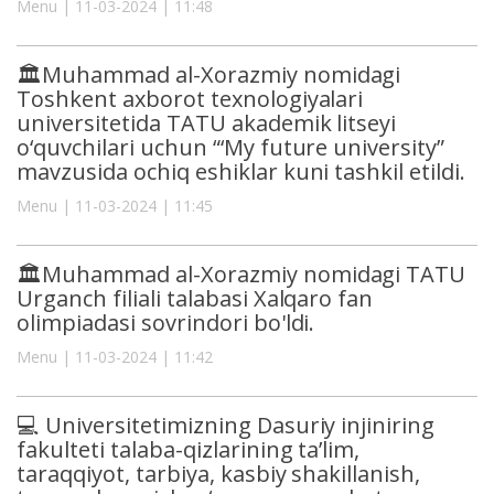
Menu | 11-03-2024 | 11:48
🏛Muhammad al-Xorazmiy nomidagi
Toshkent axborot texnologiyalari
universitetida TATU akademik litseyi
o‘quvchilari uchun “‘My future university”
mavzusida ochiq eshiklar kuni tashkil etildi.
Menu | 11-03-2024 | 11:45
🏛Muhammad al-Xorazmiy nomidagi TATU
Urganch filiali talabasi Xalqaro fan
olimpiadasi sovrindori bo'ldi.
Menu | 11-03-2024 | 11:42
💻 Universitetimizning Dasuriy injiniring
fakulteti talaba-qizlarining ta’lim,
taraqqiyot, tarbiya, kasbiy shakillanish,