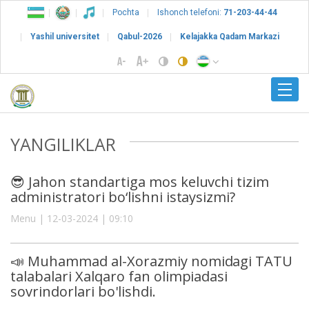
Pochta
Ishonch telefoni:
71-203-44-44
Yashil universitet
Qabul-2026
Kelajakka Qadam Markazi
YANGILIKLAR
😎 Jahon standartiga mos keluvchi tizim
administratori bo‘lishni istaysizmi?
Menu | 12-03-2024 | 09:10
📣 Muhammad al-Xorazmiy nomidagi TATU
talabalari Xalqaro fan olimpiadasi
sovrindorlari bo'lishdi.