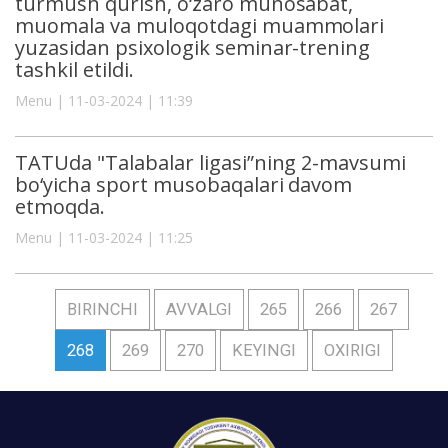
turmush qurish, o‘zaro munosabat,
muomala va muloqotdagi muammolari
yuzasidan psixologik seminar-trening
tashkil etildi.
Menu | 11-03-2024 | 11:39
TATUda "Talabalar ligasi”ning 2-mavsumi
bo‘yicha sport musobaqalari davom
etmoqda.
Menu | 11-03-2024 | 11:25
BIRINCHI
AVVALGI
265
266
267
268
269
270
KEYINGI
OXIRIGI