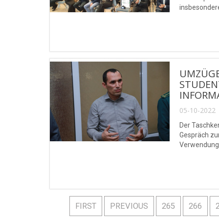
insbesondere
"Wikistipend
UMZÜGE 
STUDEN
INFORM
05-10-2022 
Der Taschke
Gespräch zum
Verwendung v
„Einhaltung 
FIRST
PREVIOUS
265
266