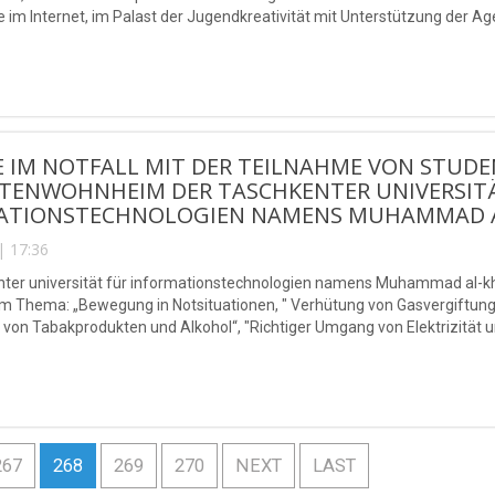
 im Internet, im Palast der Jugendkreativität mit Unterstützung der
ium" durchgeführt
IM NOTFALL MIT DER TEILNAHME VON STUDENT
TENWOHNHEIM DER TASCHKENTER UNIVERSIT
ATIONSTECHNOLOGIEN NAMENS MUHAMMAD A
| 17:36
nter universität für informationstechnologien namens Muhammad al-kh
 Thema: „Bewegung in Notsituationen, " Verhütung von Gasvergiftunge
on Tabakprodukten und Alkohol“, "Richtiger Umgang von Elektrizität un
der Vorschriften der Leben und Sicherheit."
267
268
269
270
NEXT
LAST