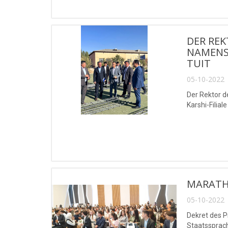
DER RE
NAMENS
TUIT
05-10-2022 
Der Rektor 
Karshi-Filial
MARATH
05-10-2022 
Dekret des 
Staatssprach