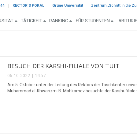
-44
RECTOR’S POKAL
Grüne Universität
Zentrum „Schritt in die Zu
RSITÄT
TÄTIGKEIT
RANKING
FÜR STUDENTEN
ABITURI
BESUCH DER KARSHI-FILIALE VON TUIT
06-10-2022 | 14:57
Am 5. Oktober unter der Leitung des Rektors der Taschkenter univ
Muhammad al-Khwarizmi B. Mahkamov besuchte der Karshi-filiale 