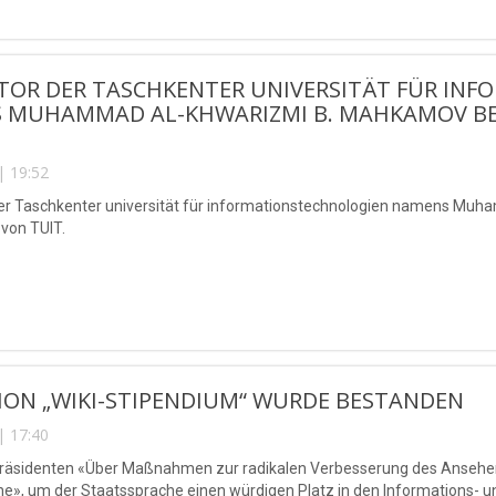
KTOR DER TASCHKENTER UNIVERSITÄT FÜR IN
 MUHAMMAD AL-KHWARIZMI B. MAHKAMOV BESU
| 19:52
der Taschkenter universität für informationstechnologien namens Mu
e von TUIT.
ON „WIKI-STIPENDIUM“ WURDE BESTANDEN
| 17:40
Präsidenten «Über Maßnahmen zur radikalen Verbesserung des Ansehens
e», um der Staatssprache einen würdigen Platz in den Informations- 