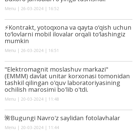
Menu | 26-03-2024 | 16:52
⚡️Kontrakt, yotoqxona va qayta o‘qish uchun
to‘lovlarni mobil ilovalar orqali to‘lashingiz
mumkin
Menu | 26-03-2024 | 16:51
"Elektromagnit moslashuv markazi"
(EMMM) davlat unitar korxonasi tomonidan
tashkil qilingan o'quv laboratoriyasining
ochilish marosimi bo'lib o'tdi.
Menu | 20-03-2024 | 11:48
🌺Bugungi Navro'z saylidan fotolavhalar
Menu | 20-03-2024 | 11:44