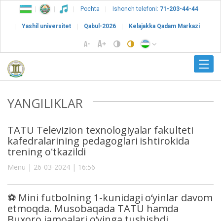
Pochta
Ishonch telefoni:
71-203-44-44
Yashil universitet
Qabul-2026
Kelajakka Qadam Markazi
YANGILIKLAR
TATU Televizion texnologiyalar fakulteti
kafedralarining pedagoglari ishtirokida
trening oʻtkazildi
Menu | 26-03-2024 | 16:56
⚽️ Mini futbolning 1-kunidagi o‘yinlar davom
etmoqda. Musobaqada TATU hamda
Buxoro jamoalari o‘yinga tushishdi.