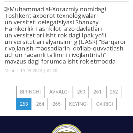
🌐 Muhammad al-Xorazmiy nomidagi
Toshkent axborot texnologiyalari
universiteti delegatsiyasi Shanxay
Hamkorlik Tashkiloti a’zo davlatlari
universitetlari ishtirokidagi Ipak yo'li
universitetlari alyansining (UASR) “Barqaror
rivojlanish maqsadlarini qo’llab-quvvatlash
uchun raqamli ta’limni rivojlantirish”
mavzusidagi forumda ishtirok etmoqda.
Menu | 19-03-2024 | 09:20
BIRINCHI
AVVALGI
260
261
262
263
264
265
KEYINGI
OXIRIGI