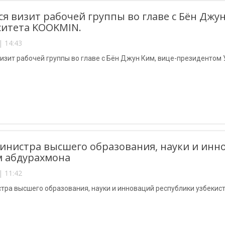
ся визит рабочей группы во главе с Бён Джу
итета KOOKMIN.
| 14:43
изит рабочей группы во главе с Бён Джун Ким, вице-президентом
инистра высшего образования, науки и инн
м абдурахмона
| 11:42
тра высшего образования, науки и инноваций республики узбекис