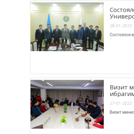
Состоял
Универс
28-01-2023 
Состоялся в
Визит м
ибраги
27-01-2023 
Визит минис