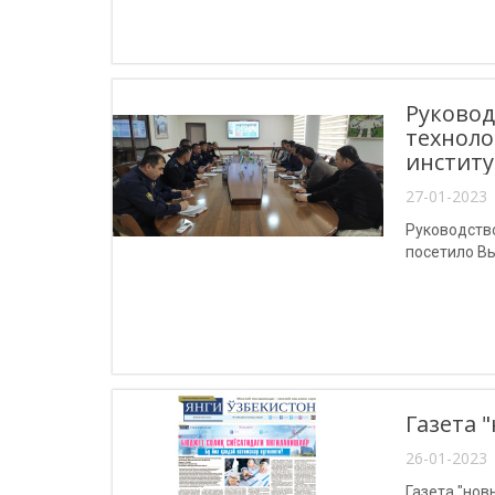
Руковод
технол
институ
27-01-2023 
Руководств
посетило В
Газета 
26-01-2023 
Газета "нов