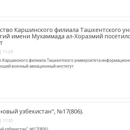
ство Каршинского филиала Ташкентского у
огий имени Мухаммада ал-Хоразмий посети
т
| 11:23
о Каршинского филиала Ташкентского университета информацион
ысший военный авиационный институт
"новый узбекистан", №17(806).
| 11:33
ый узбекистан", №17(806).