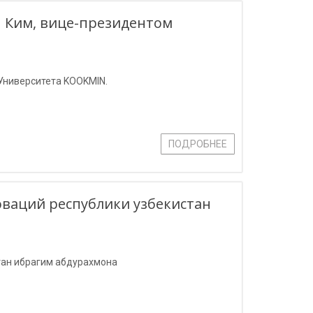
н Ким, вице-президентом
 Университета KOOKMIN.
ПОДРОБНЕЕ
оваций республики узбекистан
тан ибрагим абдурахмона