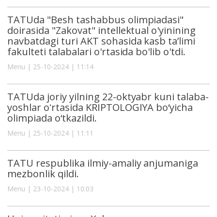
TATUda "Besh tashabbus olimpiadasi"
doirasida "Zakovat" intellektual o'yinining
navbatdagi turi AKT sohasida kasb taʼlimi
fakulteti talabalari o'rtasida bo'lib o'tdi.
Menu | 25-10-2024 | 11:14
TATUda joriy yilning 22-oktyabr kuni talaba-
yoshlar oʻrtasida KRIPTOLOGIYA bo‘yicha
olimpiada o‘tkazildi.
Menu | 25-10-2024 | 11:11
TATU respublika ilmiy-amaliy anjumaniga
mezbonlik qildi.
Menu | 23-10-2024 | 10:03