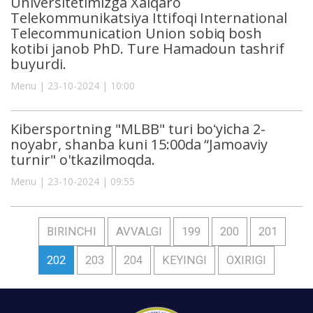
Universitetimizga Xalqaro
Telekommunikatsiya Ittifoqi International
Telecommunication Union sobiq bosh
kotibi janob PhD. Ture Hamadoun tashrif
buyurdi.
Menu | 23-10-2024 | 10:00
Kibersportning "MLBB" turi boʻyicha 2-
noyabr, shanba kuni 15:00da “Jamoaviy
turnir" o'tkazilmoqda.
Menu | 23-10-2024 | 09:55
BIRINCHI
AVVALGI
199
200
201
202
203
204
KEYINGI
OXIRIGI