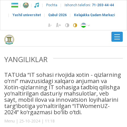
Pochta
Ishonch telefoni:
71-203-44-44
Yashil universitet
Qabul-2026
Kelajakka Qadam Markazi
YANGILIKLAR
TATUda “IT sohasi rivojida xotin - qizlarning
o‘rni” mavzusidagi xalqaro anjuman va
Xotin-qizlarning IT sohasiga tadbiq qilishga
yo‘naltirilgan dasturiy mahsulotlar, veb
sayt, mobil ilova va innovatsion loyihalarini
targ‘ibotiga yo‘naltirilgan “ITWomenUZ-
2024” ko‘rgazmasi bo‘lib o‘tdi.
Menu | 25-10-2024 | 11:18