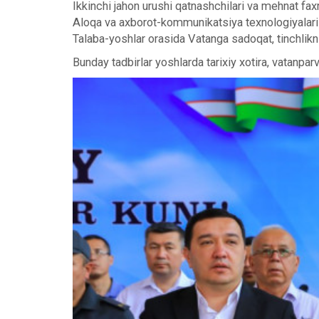
Ikkinchi jahon urushi qatnashchilari va mehnat faxri
Aloqa va axborot-kommunikatsiya texnologiyalari so
Talaba-yoshlar orasida Vatanga sadoqat, tinchlikni
Bunday tadbirlar yoshlarda tarixiy xotira, vatanpa