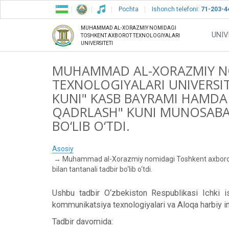
Pochta
Ishonch telefoni:
71-203-4
MUHAMMAD AL-XORAZMIY NOMIDAGI
UNIV
TOSHKENT AXBOROT TEXNOLOGIYALARI
UNIVERSITETI
MUHAMMAD AL-XORAZMIY N
TEXNOLOGIYALARI UNIVERSI
KUNI" KASB BAYRAMI HAMDA 
QADRLASH" KUNI MUNOSABAT
BO‘LIB O‘TDI.
Asosiy
Muhammad al-Xorazmiy nomidagi Toshkent axborot te
bilan tantanali tadbir bo‘lib o‘tdi.
Ushbu tadbir O‘zbekiston Respublikasi Ichki is
kommunikatsiya texnologiyalari va Aloqa harbiy inst
Tadbir davomida: