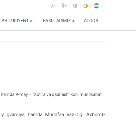
ABITURIYENT
FAXRLARIMIZ
ALOQA
i hamda 9-may – "Xotira va qadrlash" kuni munosabati
lliy gvardiya, hamda Mudofaa vazirligi Axborot-