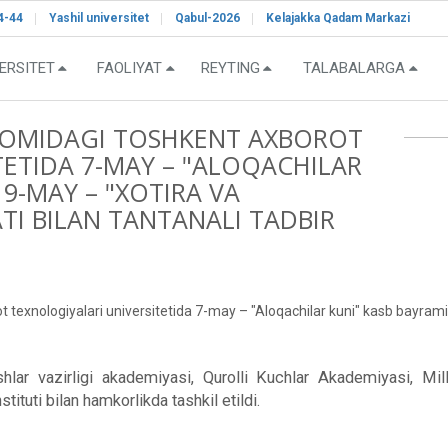
4-44
Yashil universitet
Qabul-2026
Kelajakka Qadam Markazi
ERSITET
FAOLIYAT
REYTING
TALABALARGA
OMIDAGI TOSHKENT AXBOROT
TETIDA 7-MAY – "ALOQACHILAR
9-MAY – "XOTIRA VA
I BILAN TANTANALI TADBIR
xnologiyalari universitetida 7-may – "Aloqachilar kuni" kasb bayram
hlar vazirligi akademiyasi, Qurolli Kuchlar Akademiyasi, Mi
ituti bilan hamkorlikda tashkil etildi.