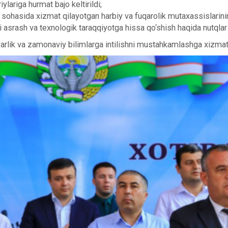
ylariga hurmat bajo keltirildi;
hasida xizmat qilayotgan harbiy va fuqarolik mutaxassislarining 
 asrash va texnologik taraqqiyotga hissa qo‘shish haqida nutqlar 
rvarlik va zamonaviy bilimlarga intilishni mustahkamlashga xizmat 