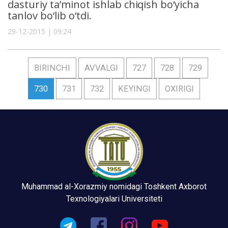
dasturiy ta’minot ishlab chiqish bo‘yicha
tanlov bo‘lib o‘tdi.
29-12-2015 | 09:24
BIRINCHI
AVVALGI
727
728
729
730
731
732
KEYINGI
OXIRIGI
Muhammad al-Xorazmiy nomidagi Toshkent Axborot
Texnologiyalari Universiteti