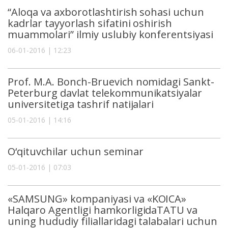
“Aloqa va axborotlashtirish sohasi uchun
kadrlar tayyorlash sifatini oshirish
muammolari” ilmiy uslubiy konferentsiyasi
06-01-2016 | 12:23
Prof. M.A. Bonch-Bruevich nomidagi Sankt-
Peterburg davlat telekommunikatsiyalar
universitetiga tashrif natijalari
05-01-2016 | 14:16
O‘qituvchilar uchun seminar
05-01-2016 | 07:03
«SAMSUNG» kompaniyasi va «KOICA»
Halqaro Agentligi hamkorligidaTATU va
uning hududiy filiallaridagi talabalari uchun