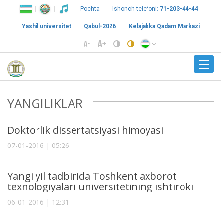
Pochta
Ishonch telefoni:
71-203-44-44
Yashil universitet
Qabul-2026
Kelajakka Qadam Markazi
YANGILIKLAR
Doktorlik dissertatsiyasi himoyasi
07-01-2016 | 05:26
Yangi yil tadbirida Toshkent axborot
texnologiyalari universitetining ishtiroki
06-01-2016 | 12:31