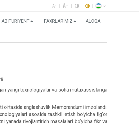
ABITURIYENT
FAXRLARIMIZ
ALOQA
i.
tgan yangi texnologiyalar va soha mutaxassislariga
eti o‘rtasida anglashuvlik Memorandumi imzolandi.
xnologiyalari asosida tashkil etish bo‘yicha ilg‘or
ni yanada rivojlantirish masalalari bo‘yicha fikr va