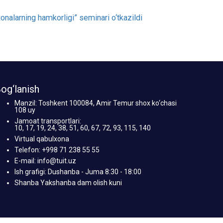
og‘lanish
Manzil: Toshkent 100084, Amir Temur shox ko‘chasi
108 uy
Jamoat transportlari:
10, 17, 19, 24, 38, 51, 60, 67, 72, 93, 115, 140
Virtual qabulxona
Telefon: +998 71 238 55 55
E-mail: info@tuit.uz
Ish grafigi: Dushanba - Juma 8:30 - 18:00
Shanba Yakshanba dam olish kuni