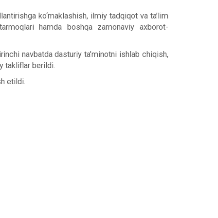
antirishga ko‘maklashish, ilmiy tadqiqot va ta’lim
ma tarmoqlari hamda boshqa zamonaviy axborot-
inchi navbatda dasturiy ta’minotni ishlab chiqish,
akliflar berildi.
 etildi.