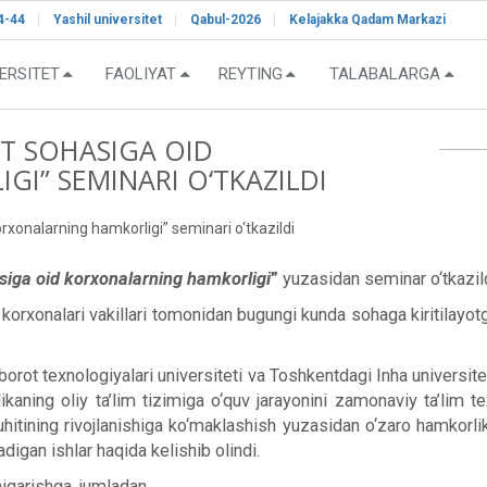
4-44
Yashil universitet
Qabul-2026
Kelajakka Qadam Markazi
ERSITET
FAOLIYAT
REYTING
TALABALARGA
KT SOHASIGA OID
I” SEMINARI O‘TKAZILDI
rxonalarning hamkorligi” seminari o‘tkazildi
asiga oid korxonalarning hamkorligi
”
yuzasidan seminar o‘tkazild
korxonalari vakillari tomonidan bugungi kunda sohaga kiritilayo
orot texnologiyalari universiteti va Toshkentdagi Inha universit
kaning oliy ta’lim tizimiga o‘quv jarayonini zamonaviy ta’lim te
 muhitining rivojlanishiga ko‘maklashish yuzasidan o‘zaro hamkorlik
digan ishlar haqida kelishib olindi.
iqarishga, jumladan,