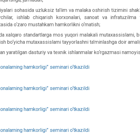
lari sohasida uzluksiz ta’lim va malaka oshirish tizimini shakll
vchilar, ishlab chiqarish korxonalari, sanoat va infratuzil
rtasida o‘zaro mustahkam hamkorlikni o‘rnatish;
 xalqaro standartlarga mos yuqori malakali mutaxassislarni, bir
h bo‘yicha mutaxassislarni tayyorlashni ta’minlashga doir amaliy t
an yaratilgan dasturiy va texnik ishlanmalar ko‘rgazmasi namoyish