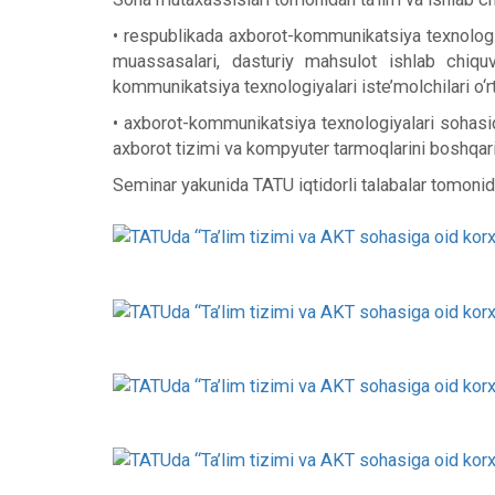
• respublikada axborot-kommunikatsiya texnologiya
muassasalari, dasturiy mahsulot ishlab chiqu
kommunikatsiya texnologiyalari iste’molchilari o‘
• axborot-kommunikatsiya texnologiyalari sohasida
axborot tizimi va kompyuter tarmoqlarini boshqaris
Seminar yakunida TATU iqtidorli talabalar tomonid