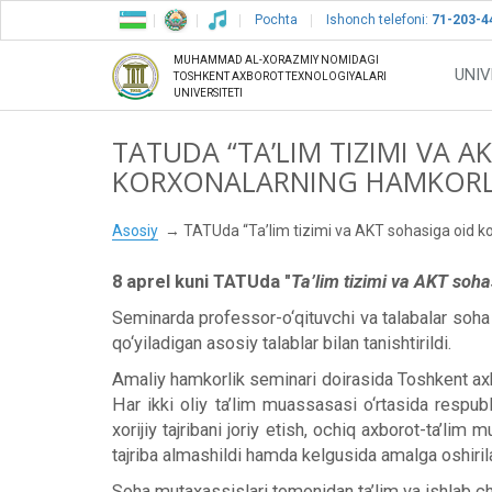
Pochta
Ishonch telefoni:
71-203-4
MUHAMMAD AL-XORAZMIY NOMIDAGI
UNIV
TOSHKENT AXBOROT TEXNOLOGIYALARI
UNIVERSITETI
TATUDA “TA’LIM TIZIMI VA A
KORXONALARNING HAMKORLIG
Asosiy
TATUda “Ta’lim tizimi va AKT sohasiga oid ko
8 aprel kuni TATUda "
Ta’lim tizimi va AKT soh
Seminarda professor-o‘qituvchi va talabalar soha 
qo‘yiladigan asosiy talablar bilan tanishtirildi.
Amaliy hamkorlik seminari doirasida Toshkent axb
Har ikki oliy ta’lim muassasasi o‘rtasida respubli
xorijiy tajribani joriy etish, ochiq axborot-ta’lim
tajriba almashildi hamda kelgusida amalga oshirila
Soha mutaxassislari tomonidan ta’lim va ishlab ch