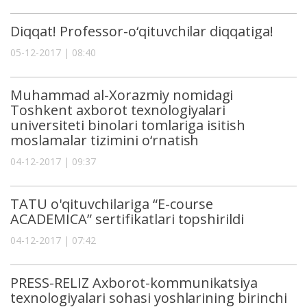
Diqqat! Professor-o‘qituvchilar diqqatiga!
05-12-2017 | 08:40
Muhammad al-Xorazmiy nomidagi
Toshkent axborot texnologiyalari
universiteti binolari tomlariga isitish
moslamalar tizimini o‘rnatish
04-12-2017 | 09:37
TATU o'qituvchilariga “Е-course
ACADEMICA” sertifikatlari topshirildi
04-12-2017 | 07:42
PRЕSS-RЕLIZ Axborot-kommunikatsiya
texnologiyalari sohasi yoshlarining birinchi