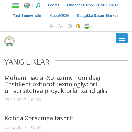
Pochta
Ishonch telefoni:
71-203-44-44
Yashil universitet
Qabul-2026
Kelajakka Qadam Markazi
YANGILIKLAR
Muhammad al-Xorazmiy nomidagi
Toshkent axborot texnologiyalari
universitetiga proyektorlar xarid qilish
05-12-2017 | 09:20
Ko‘hna Xorazmga tashrif
05-12-2017 | 08:44