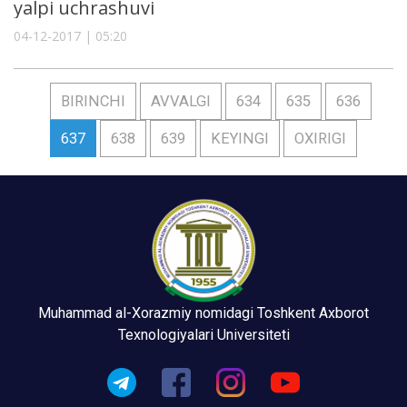
yalpi uchrashuvi
04-12-2017 | 05:20
BIRINCHI
AVVALGI
634
635
636
637
638
639
KEYINGI
OXIRIGI
Muhammad al-Xorazmiy nomidagi Toshkent Axborot
Texnologiyalari Universiteti