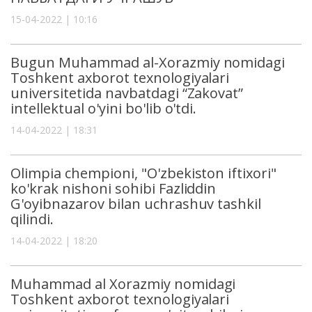
15-04-2022 | 10:16
Bugun Muhammad al-Xorazmiy nomidagi
Toshkent axborot texnologiyalari
universitetida navbatdagi “Zakovat”
intellektual o'yini bo'lib o'tdi.
14-04-2022 | 18:31
Olimpia chempioni, "O'zbekiston iftixori"
ko'krak nishoni sohibi Fazliddin
G'oyibnazarov bilan uchrashuv tashkil
qilindi.
14-04-2022 | 18:20
Muhammad al Xorazmiy nomidagi
Toshkent axborot texnologiyalari