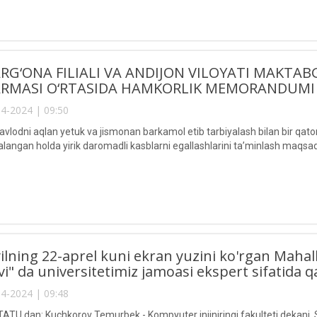
RG‘ONA FILIALI VA ANDIJON VILOYATI MAKTAB
RMASI O‘RTASIDA HAMKORLIK MEMORANDUMI 
4-2024 | 09:50
 avlodni aqlan yetuk va jismonan barkamol etib tarbiyalash bilan bir qa
alangan holda yirik daromadli kasblarni egallashlarini ta’minlash maqsad
 yilning 22-aprel kuni ekran yuzini ko'rgan Maha
vi" da universitetimiz jamoasi ekspert sifatida q
4-2024 | 09:48
TATU dan: Kuchkorov Temurbek - Kompyuter injiniringi fakulteti dekan