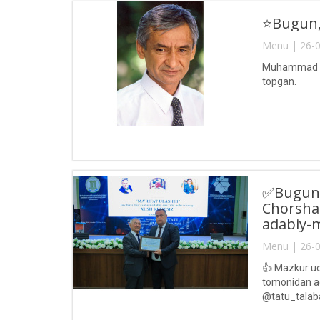
⭐️Bugun,
Menu | 26-0
Muhammad Yus
topgan.
✅Bugun, 
Chorsham
adabiy-ma
Menu | 26-0
👍 Mazkur uch
tomonidan adi
@tatu_talabal