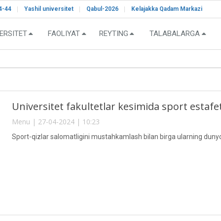
4-44
Yashil universitet
Qabul-2026
Kelajakka Qadam Markazi
ERSITET
FAOLIYAT
REYTING
TALABALARGA
Universitet fakultetlar kesimida sport estafeta
Menu | 27-04-2024 | 10:23
Sport-qizlar salomatligini mustahkamlash bilan birga ularning dunyoq