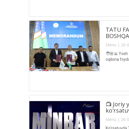
TATU FA
BOSHQA
Menu | 26-0
🧑🏼‍💻 Yosh
oqilona foyd
📺 Joriy
ko'rsatu
Menu | 26-0
Ko'rsatuvda 