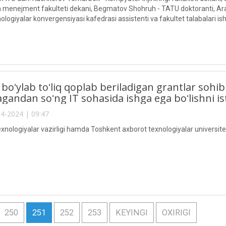
va menejment fakulteti dekani, Begmatov Shohruh - TATU doktoranti, Ara
logiyalar konvergensiyasi kafedrasi assistenti va fakultet talabalari isht
 boʻylab toʻliq qoplab beriladigan grantlar sohibi
andan soʻng IT sohasida ishga ega boʻlishni is
4-2024 | 09:47
xnologiyalar vazirligi hamda Toshkent axborot texnologiyalar universite
250
251
252
253
KEYINGI
OXIRIGI