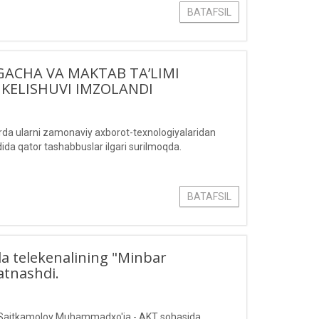
BATAFSIL
GACHA VA MAKTAB TA’LIMI
KELISHUVI IMZOLANDI
torda ularni zamonaviy axborot-texnologiyalaridan
ida qator tashabbuslar ilgari surilmoqda.
BATAFSIL
lla telekenalining "Minbar
atnashdi.
i, Saitkamolov Muhammadxo'ja - AKT sohasida