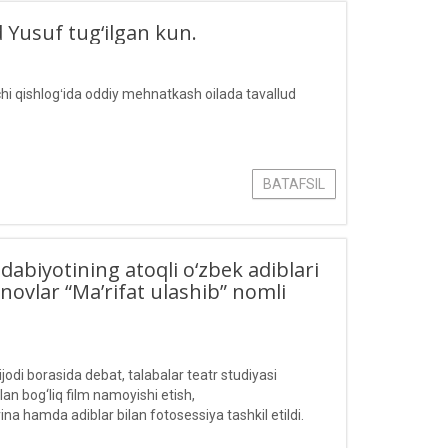
 Yusuf tug‘ilgan kun.
 qishlogʻida oddiy mehnatkash oilada tavallud
BATAFSIL
abiyotining atoqli o‘zbek adiblari
vlar “Ma’rifat ulashib” nomli
odi borasida debat, talabalar teatr studiyasi
ilan bog‘liq film namoyishi etish,
na hamda adiblar bilan fotosessiya tashkil etildi.