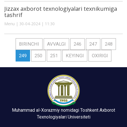
Jizzax axborot texnologiyalari texnikumiga
tashrif
Menu | 30-04-2024 | 11:30
BIRINCHI
AVVALGI
246
247
248
249
250
251
KEYINGI
OXIRIGI
Muhammad al-Xorazmiy nomidagi Toshkent Axborot
Texnologiyalari Universiteti