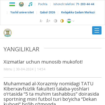
Pochta
Ishonch telefoni:
71-203-44-44
Yashil universitet
Qabul-2026
Kelajakka Qadam Markazi
YANGILIKLAR
Xizmatlar uchun munosib mukofot!
Menu | 30-04-2024 | 14:54
Muhammad al-Xorazmiy nomidagi TATU
Kiberxavfsizlik fakulteti talaba-yoshlari
o‘rtasida “5 ta muhim tashabbus” doirasida
sportning mini futbol turi bo‘yicha “Dekan
kubogi” bo‘lib o‘tmoqda.