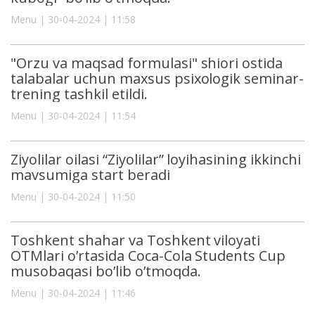
Menu | 30-04-2024 | 11:58
"Orzu va maqsad formulasi" shiori ostida
talabalar uchun maxsus psixologik seminar-
trening tashkil etildi.
Menu | 30-04-2024 | 11:54
Ziyolilar oilasi “Ziyolilar” loyihasining ikkinchi
mavsumiga start beradi
Menu | 30-04-2024 | 11:50
Toshkent shahar va Toshkent viloyati
OTMlari o’rtasida Coca-Cola Students Cup
musobaqasi bo’lib o’tmoqda.
Menu | 30-04-2024 | 11:46