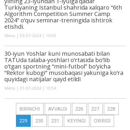
yilning 23-iyundan 1-iyulga qadar
Turkiyaning Istanbul shahrida xalqaro “6th
Algorithm Competition Summer Camp
2024” o‘quv seminar-treningida ishtirok
etishdi.
Menu | 02-07-2024 | 10:03
30-iyun Yoshlar kuni munosabati bilan
TATUda talaba-yoshlari o‘rtasida bo‘lib
o‘tgan sportning “mini-futbol” bo‘yicha
“Rektor kubogi” musobaqasi yakuniga ko‘ra
quyidagi natijalar qayd etildi
Menu | 01-07-2024 | 10:54
BIRINCHI
AVVALGI
226
227
228
229
230
231
KEYINGI
OXIRIGI