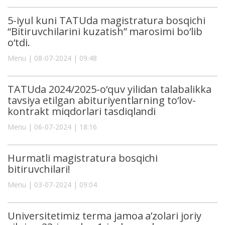
5-iyul kuni TATUda magistratura bosqichi
“Bitiruvchilarini kuzatish” marosimi bo‘lib
o‘tdi.
Menu | 08-07-2024 | 09:48
TATUda 2024/2025-o‘quv yilidan talabalikka
tavsiya etilgan abituriyentlarning to‘lov-
kontrakt miqdorlari tasdiqlandi
Menu | 06-07-2024 | 18:16
Hurmatli magistratura bosqichi
bitiruvchilari!
Menu | 03-07-2024 | 09:04
Universitetimiz terma jamoa a’zolari joriy