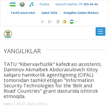
Pochta
Ishonch telefoni:
71-203-44-44
Yashil universitet
Qabul-2026
Kelajakka Qadam Markazi
YANGILIKLAR
TATU "Kiberxavfsizlik" kafedrasi assistenti,
Daminov Akmalbek Abdurasulovich Xitoy
xalqaro hamkorlik agentligining (CIFAL)
tomonidan tashkil etilgan "Information
Security Technologies for the 'Belt and
Road' Countries" grant dasturida ishtirok
etmoqda.
Menu | 08-07-2024 | 09:52