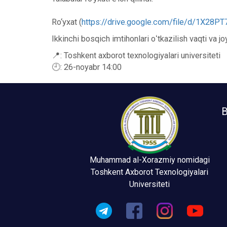
Ro‘yxat (
https://drive.google.com/file/d/1X2
Ikkinchi bosqich imtihonlari oʻtkazilish vaqti va joy
📍: Toshkent axborot texnologiyalari universiteti
🕘: 26-noyabr 14:00
B
Muhammad al-Xorazmiy nomidagi
Toshkent Axborot Texnologiyalari
Universiteti