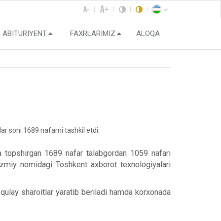
ABITURIYENT
FAXRLARIMIZ
ALOQA
r soni 1689 nafarni tashkil etdi.
iza topshirgan 1689 nafar talabgordan 1059 nafari
azmiy nomidagi Toshkent axborot texnologiyalari
qulay sharoitlar yaratib beriladi hamda korxonada