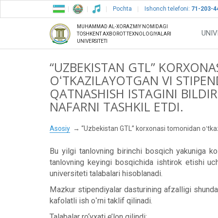
Pochta
Ishonch telefoni:
71-203-4
MUHAMMAD AL-XORAZMIY NOMIDAGI
UNIV
TOSHKENT AXBOROT TEXNOLOGIYALARI
UNIVERSITETI
“UZBEKISTAN GTL” KORXON
OʻTKAZILAYOTGAN VI STIPE
QATNASHISH ISTAGINI BILDI
NAFARNI TASHKIL ETDI.
Asosiy
“Uzbekistan GTL” korxonasi tomonidan oʻtkazil
Bu yilgi tanlovning birinchi bosqich yakuniga ko
tanlovning keyingi bosqichida ishtirok etishi 
universiteti talabalari hisoblanadi.
Mazkur stipendiyalar dasturining afzalligi shund
kafolatli ish oʻrni taklif qilinadi.
Talabalar ro‘yxati e’lon qilindi: