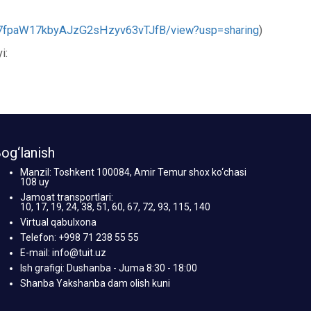
8PT7fpaW17kbyAJzG2sHzyv63vTJfB/view?usp=sharing
)
i:
og‘lanish
Manzil: Toshkent 100084, Amir Temur shox ko‘chasi
108 uy
Jamoat transportlari:
10, 17, 19, 24, 38, 51, 60, 67, 72, 93, 115, 140
Virtual qabulxona
Telefon: +998 71 238 55 55
E-mail: info@tuit.uz
Ish grafigi: Dushanba - Juma 8:30 - 18:00
Shanba Yakshanba dam olish kuni