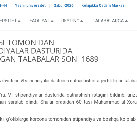
4-44
Yashil universitet
Qabul-2026
Kelajakka Qadam Markazi
ERSITET
FAOLIYAT
REYTING
TALABALARGA
ASI TOMONIDAN
NDIYALAR DASTURIDA
RGAN TALABALAR SONI 1689
ayotgan VI stipendiyalar dasturida qatnashish istagini bildirgan talabala
ʻra, VI stipendiyalar dasturida qatnashish istagini bildirib, ar
uchun saralab olindi. Shular orasidan 60 tasi Muhammad al-Xor
aki, gʻoliblarga korxona tomonidan stipendiya va boshqa koʻplab 