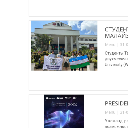
СТУДЕН
МАЛАЙ
Menu | 31-0
Студенты Т
двухмесячно
University (
PRESIDE
Menu | 31-0
У команд, 
возможность