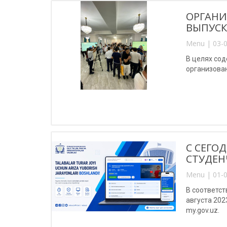
ОРГАНИ
ВЫПУС
Menu | 03-0
В целях сод
организова
С СЕГО
СТУДЕН
Menu | 01-0
В соответс
августа 202
my.gov.uz.