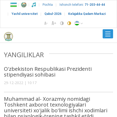
Pochta
Ishonch telefoni:
71-203-44-44
Yashil universitet
Qabul-2026
Kelajakka Qadam Markazi
YANGILIKLAR
O'zbekiston Respublikasi Prezidenti
stipendiyasi sohibasi
29-12-2022 | 10:17
Muhammad al- Xorazmiy nomidagi
Toshkent axborot texnologiyalari
universiteti xoʻjalik boʻlimi ishchi xodimlari
bilan psixologik-trening tashkil etildi