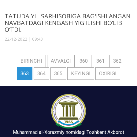
TATUDA YIL SARHISOBIGA BAG'ISHLANGAN
NAVBATDAGI KENGASH YIG‘ILISHI BO‘LIB
O‘TDI.
22-12-2022 | 09:43
BIRINCHI
AVVALGI
360
361
362
363
364
365
KEYINGI
OXIRIGI
Muhammad al-Xorazmiy nomidagi Toshkent Axborot