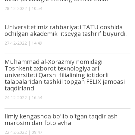
28-12-2022 | 10:54
Universitetimiz rahbariyati TATU qoshida
ochilgan akademik litseyga tashrif buyurdi.
27-12-2022 | 14:49
Muhammad al-Xorazmiy nomidagi
Toshkent axborot texnologiyalari
universiteti Qarshi filialining iqtidorli
talabalaridan tashkil topgan FELIX jamoasi
taqdirlandi
24-12-2022 | 16:54
Ilmiy kengashda bo'lib o'tgan taqdirlash
marosimidan fotolavha
22-12-2022 | 09:47