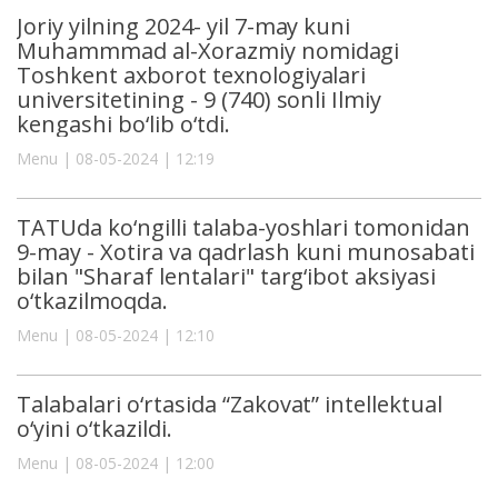
Joriy yilning 2024- yil 7-may kuni
Muhammmad al-Xorazmiy nomidagi
Toshkent axborot texnologiyalari
universitetining - 9 (740) sonli Ilmiy
kengashi bo‘lib o‘tdi.
Menu | 08-05-2024 | 12:19
TATUda ko‘ngilli talaba-yoshlari tomonidan
9-may - Xotira va qadrlash kuni munosabati
bilan "Sharaf lentalari" targ‘ibot aksiyasi
o‘tkazilmoqda.
Menu | 08-05-2024 | 12:10
Talabalari o‘rtasida “Zakovat” intellektual
o‘yini o‘tkazildi.
Menu | 08-05-2024 | 12:00