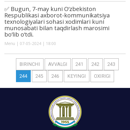
✅ Bugun, 7-may kuni O‘zbekiston
Respublikasi axborot-kommunikatsiya
texnologiyalari sohasi xodimlari kuni
munosabati bilan taqdirlash marosimi
bo‘lib o‘tdi.
Menu | 07-05-2024 | 18:00
BIRINCHI
AVVALGI
241
242
243
244
245
246
KEYINGI
OXIRIGI