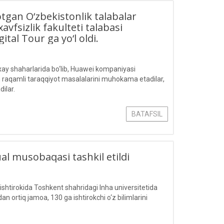
gan O‘zbekistonlik talabalar
sizlik fakulteti talabasi
tal Tour ga yo‘l oldi.
nxay shaharlarida bo‘lib, Huawei kompaniyasi
an raqamli taraqqiyot masalalarini muhokama etadilar,
ilar.
BATAFSIL
tual musobaqasi tashkil etildi
i ishtirokida Toshkent shahridagi Inha universitetida
an ortiq jamoa, 130 ga ishtirokchi o‘z bilimlarini