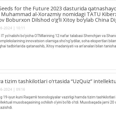
eeds for the Future 2023 dasturida qatnashayot
 Muhammad al-Xorazmiy nomidagi TATU Kiberxavf
v Boburxon Dilshod o‘g‘li Xitoy bo‘ylab China Digi
6-2024 | 10:11
a IT yo‘nalishi bo‘yicha OTMlarining 12 nafar talabasi Shenchjan va Sha
mplekslarining innovatsion olamiga sho‘ng‘iydilar, soha ekspertlari bil
 tadbirlarida qatanashib, Xitoy madaniyati va an’analari bilan tanishad
va tizim tashkilotlari o‘rtasida “UzQuiz” intellek
6-2024 | 09:16
ing 19-iyun kuni Raqamli texnologiyalar vazirligi hamda tizim tashkilotlar
llektual musobaqasining ochilish o‘yini bo‘lib o‘tdi. Musobaqada jami 20 d
azishdi.