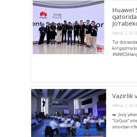
Huawei S
qatorida
Jo‘rabeko
Menu | 25-0
Tur doirasid
ko‘rgazma ko
#MWCSHanghai
Vazirlik 
Menu | 25-0
➡️ Joriy yiln
“UzQuiz” inte
sinovdan o‘tk