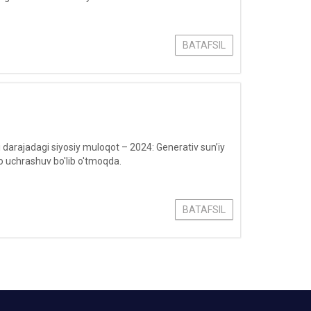
BATAFSIL
rajadagi siyosiy muloqot – 2024: Generativ sun’iy
ro uchrashuv bo'lib o'tmoqda.
BATAFSIL