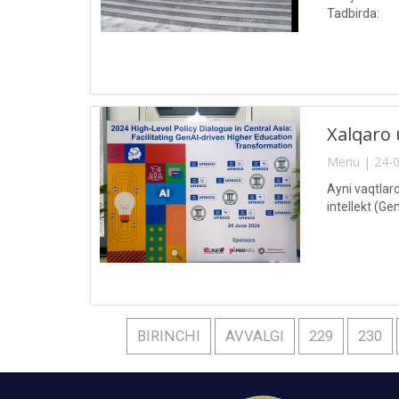
Tadbirda:
Xalqaro
Menu | 24-0
Ayni vaqtlar
intellekt (Ge
BIRINCHI
AVVALGI
229
230