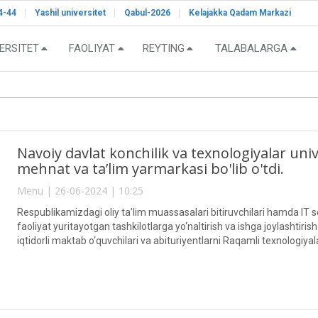
4-44
Yashil universitet
Qabul-2026
Kelajakka Qadam Markazi
ERSITET
FAOLIYAT
REYTING
TALABALARGA
Navoiy davlat konchilik va texnologiyalar univ
mehnat va ta’lim yarmarkasi bo'lib o'tdi.
Menu | 26-06-2024 | 10:25
Respublikamizdagi oliy ta’lim muassasalari bitiruvchilari hamda IT 
faoliyat yuritayotgan tashkilotlarga yo‘naltirish va ishga joylashti
iqtidorli maktab o‘quvchilari va abituriyentlarni Raqamli texnologiyala
qilish maqsadida Navoiy davlat konchilik va texnologiyalar universit
yarmarkasi boʻlib oʻtdi.