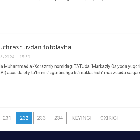
 uchrashuvdan fotolavha
6-2024 | 15:59
da Muhammad al-Xorazmiy nomidagi TATUda “Markaziy Osiyoda yuqori da
nAI) asosida oliy ta‘limni o‘zgartirishga ko‘maklashish” mavzusida xalqa
231
232
233
234
KEYINGI
OXIRIGI