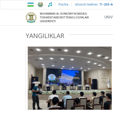
Pochta
Ishonch telefoni:
71-203-4
MUHAMMAD AL-XORAZMIY NOMIDAGI
UNIV
TOSHKENT AXBOROT TEXNOLOGIYALARI
UNIVERSITETI
YANGILIKLAR