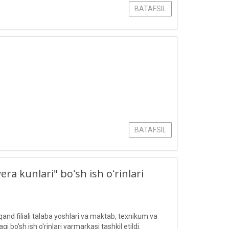
BATAFSIL
BATAFSIL
ra kunlari" boʻsh ish oʻrinlari
nd filiali talaba yoshlari va maktab, texnikum va
 bo'sh ish o'rinlari yarmarkasi tashkil etildi.