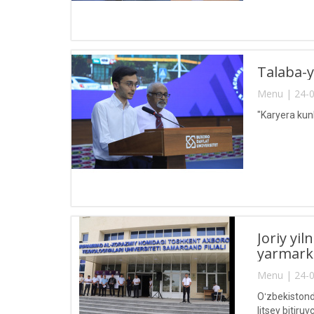
Talaba-y
Menu | 24-0
"Karyera kunl
Joriy yi
yarmarkas
Menu | 24-0
Oʻzbekistond
litsey bitiru