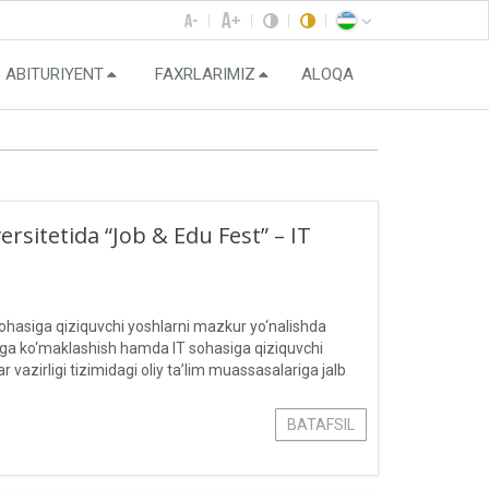
ABITURIYENT
FAXRLARIMIZ
ALOQA
ersitetida “Job & Edu Fest” – IT
sohasiga qiziquvchi yoshlarni mazkur yo‘nalishda
rishga ko‘maklashish hamda IT sohasiga qiziquvchi
r vazirligi tizimidagi oliy ta’lim muassasalariga jalb
etida “Job & Edu Fest” – IT mehnat va ta’lim
BATAFSIL