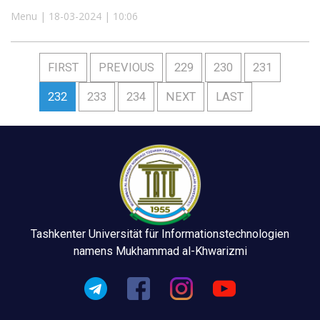
Menu | 18-03-2024 | 10:06
FIRST
PREVIOUS
229
230
231
232
233
234
NEXT
LAST
Tashkenter Universität für Informationstechnologien
namens Mukhammad al-Khwarizmi