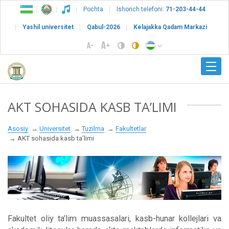
Pochta
Ishonch telefoni:
71-203-44-44
Yashil universitet
Qabul-2026
Kelajakka Qadam Markazi
AKT SOHASIDA KASB TA’LIMI
Asosiy
Universitet
Tuzilma
Fakultetlar
AKT sohasida kasb ta’limi
Fakultet oliy ta’lim muassasalari, kasb-hunar kollejlari va