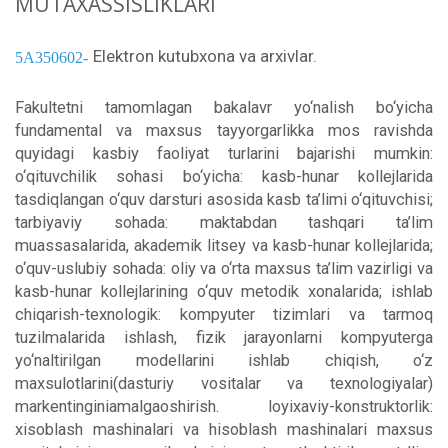
MUTAXASSISLIKLARI
Elektron kutubxona va arxivlar.
5А350602
Fakultetni tamomlagan bakalavr yo‘nalish bo‘yicha
fundamental va maxsus tayyorgarlikka mos ravishda
quyidagi kasbiy faoliyat turlarini bajarishi mumkin:
o‘qituvchilik sohasi bo‘yicha: kasb-hunar kollejlarida
tasdiqlangan o‘quv darsturi asosida kasb ta’limi o‘qituvchisi;
tarbiyaviy sohada: maktabdan tashqari ta’lim
muassasalarida, akademik litsey va kasb-hunar kollejlarida;
o‘quv-uslubiy sohada: oliy va o‘rta maxsus ta’lim vazirligi va
kasb-hunar kollejlarining o‘quv metodik xonalarida; ishlab
chiqarish-texnologik: kompyuter tizimlari va tarmoq
tuzilmalarida ishlash, fizik jarayonlarni kompyuterga
yo‘naltirilgan modellarini ishlab chiqish, o‘z
maxsulotlarini(dasturiy vositalar va texnologiyalar)
markentinginiamalgaoshirish. loyixaviy-konstruktorlik:
xisoblash mashinalari va hisoblash mashinalari maxsus