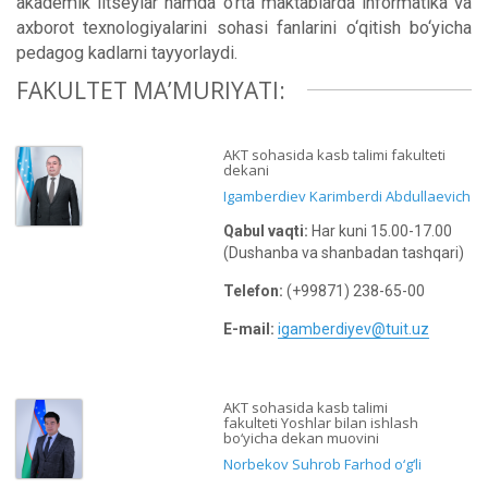
akademik litseylar hamda o‘rta maktablarda informatika va
axborot texnologiyalarini sohasi fanlarini o‘qitish bo‘yicha
pedagog kadlarni tayyorlaydi.
FAKULTET MA’MURIYATI:
AKT sohasida kasb talimi fakulteti
dekani
Igamberdiev Karimberdi Abdullaevich
Qabul vaqti:
Har kuni 15.00-17.00
(Dushanba va shanbadan tashqari)
Telefon:
(+99871) 238-65-00
E-mail:
igamberdiyev@tuit.uz
AKT sohasida kasb talimi
fakulteti
Yoshlar bilan ishlash
bo‘yicha dekan muovini
Norbekov Suhrob Farhod o‘g‘li