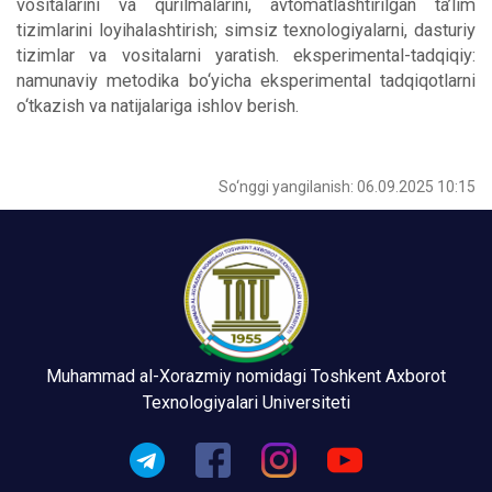
vositalarini va qurilmalarini, avtomatlashtirilgan ta’lim
tizimlarini loyihalashtirish; simsiz texnologiyalarni, dasturiy
tizimlar va vositalarni yaratish. eksperimental-tadqiqiy:
namunaviy metodika bo‘yicha eksperimental tadqiqotlarni
o‘tkazish va natijalariga ishlov berish.
So‘nggi yangilanish: 06.09.2025 10:15
Muhammad al-Xorazmiy nomidagi Toshkent Axborot
Texnologiyalari Universiteti