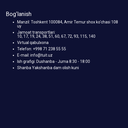
Bog‘lanish
Manzil: Toshkent 100084, Amir Temur shox ko‘chasi 108
uy
Jamoat transportlari:
10, 17, 19, 24, 38, 51, 60, 67, 72, 93, 115, 140
Virtual qabulxona
Telefon: +998 71 238 55 55
E-mail: info@tuit.uz
Ish grafigi: Dushanba - Juma 8:30 - 18:00
Shanba Yakshanba dam olish kuni