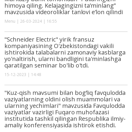
himoya qiling. Kelajagingizni ta’minlang”
mavzusida videoroliklar tanlovi e’lon qilindi
Menu | 26-03-2024 | 16:55
"Schneider Electric" yirik fransuz
kompaniyasining O'zbekistondagi vakili
ishtirokida talabalarni zamonaviy kasblarga
yo'naltirish, ularni bandligini ta'minlashga
qaratilgan seminar bo'lib o'tdi.
15-12-2023 | 14:48
"Kuz-qish mavsumi bilan bog‘liq favqulodda
vaziyatlarning oldini olish muammolari va
ularning yechimlari" mavzusida Favqulodda
vaziyatlar vazirligi Fuqaro muhofazasi
institutida tashkil qilingan Respublika ilmiy-
amaliy konferensiyasida ishtirok etishdi.