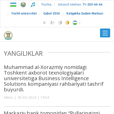
Pochta
Ishonch telefoni:
71-203-44-44
Yashil universitet
Qabul-2026
Kelajakka Qadam Markazi
YANGILIKLAR
Muhammad al-Xorazmiy nomidagi
Toshkent axborot texnologiyalari
universitetiga Business Intelligence
Solutions kompaniyasi rahbariyati tashrif
buyurdi.
Menu | 30-03-2024 | 14:04
Markaziy bank tomonidan “Pullaringizni