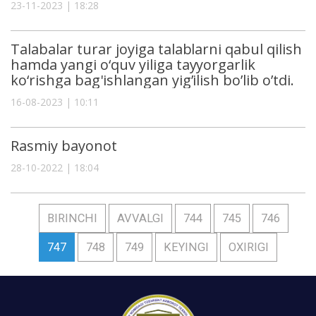
23-11-2023 | 18:28
Talabalar turar joyiga talablarni qabul qilish
hamda yangi o‘quv yiliga tayyorgarlik
ko‘rishga bag'ishlangan yig’ilish bo’lib o’tdi.
16-08-2023 | 10:11
Rasmiy bayonot
28-10-2022 | 18:04
BIRINCHI
AVVALGI
744
745
746
747
748
749
KEYINGI
OXIRIGI