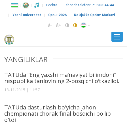
Pochta
Ishonch telefoni:
71-203-44-44
Yashil universitet
Qabul-2026
Kelajakka Qadam Markazi
YANGILIKLAR
TATUda “Eng yaxshi ma’naviyat bilimdoni”
respublika tanlovining 2-bosqichi o‘tkazildi.
13-11-2015 | 11:57
TATUda dasturlash bo'yicha jahon
chempionati chorak final bosqichi bo'lib
o'tdi