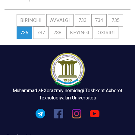
BIRINCHI
AVVALGI
733
734
735
736
737
738
KEYINGI
OXIRIGI
Muhammad al-Xorazmiy nomidagi Toshkent Axborot
Texnologiyalari Universiteti