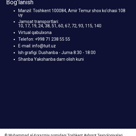
Bog‘lanish
Manzil: Toshkent 100084, Amir Temur shox ko‘chasi 108
uy
Jamoat transportlari:
10, 17, 19, 24, 38, 51, 60, 67, 72, 93, 115, 140
Virtual qabulxona
Telefon: +998 71 238 55 55
E-mail: info@tuit.uz
Ish grafigi: Dushanba - Juma 8:30 - 18:00
Shanba Yakshanba dam olish kuni
© Muhammad al-Xorazmiy nomidagi Toshkent Axborot Texnologiyalari