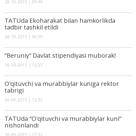
28-10-2015 | 09:49
TATUda Ekoharakat bilan hamkorlikda
tadbir tashkil etildi
26-10-2015 | 06:59
“Beruniy” Davlat stipendiyasi muborak!
16-10-2015 | 12:27
O'qituvchi vа murаbbiylаr kuniga rektor
tabrigi
30-09-2015 | 12:32
TATUdа “O'qituvchi vа murаbbiylаr kuni”
nishonlаndi
30-09-2015 | 12:32