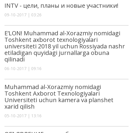
INTV - цели, планы и новые участники!
09-10-2017 | 03:26
E’LON! Muhammad al-Xorazmiy nomidagi
Toshkent axborot texnologiyalari
universiteti 2018 yil uchun Rossiyada nashr
etiladigan quyidagi jurnallarga obuna
qilinadi
06-10-2017 | 09:16
Muhammad al-Xorazmiy nomidagi
Toshkent Axborot Texnologiyalari
Universiteti uchun kamera va planshet
xarid qilish
05-10-2017 | 13:16