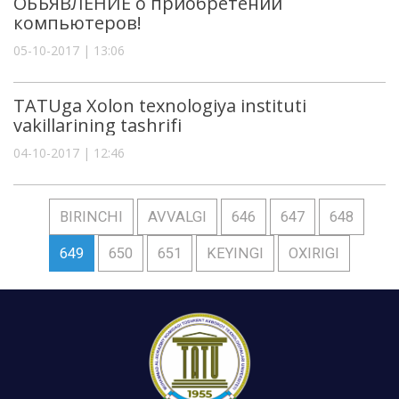
ОБЪЯВЛЕНИЕ о приобретении
компьютеров!
05-10-2017 | 13:06
TATUga Xolon texnologiya instituti
vakillarining tashrifi
04-10-2017 | 12:46
BIRINCHI
AVVALGI
646
647
648
649
650
651
KEYINGI
OXIRIGI