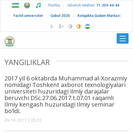
Pochta
Ishonch telefoni:
71-203-44-44
Yashil universitet
Qabul-2026
Kelajakka Qadam Markazi
YANGILIKLAR
2017 yil 6 oktabrda Muhammad al-Xorazmiy
nomidagi Toshkent axborot texnologiyalari
universiteti huzuridagi ilmiy darajalar
beruvchi DSc.27.06.2017.t.07.01 raqamli
Ilmiy kengash huzuridagi Ilmiy seminar
bo‘ldi.
09-10-2017 | 05:33