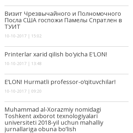
Визит Чрезвычайного и Полномочного
Посла США госпожи Памелы Спратлен в
ТУИТ
10-10-2017 | 15:02
Printerlar xarid qilish bo'yicha E'LON!
10-10-2017 | 13:48
E’LON! Hurmatli professor-o‘qituvchilar!
10-10-2017 | 09:20
Muhammad al-Xorazmiy nomidagi
Toshkent axborot texnologiyalari
universiteti 2018-yil uchun mahalliy
jurnallariga obuna bo’lish