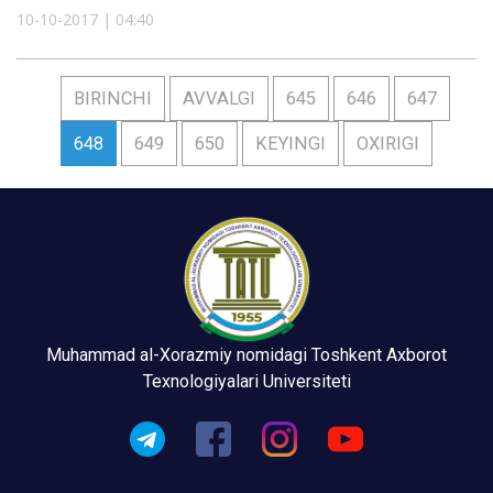
10-10-2017 | 04:40
BIRINCHI
AVVALGI
645
646
647
648
649
650
KEYINGI
OXIRIGI
Muhammad al-Xorazmiy nomidagi Toshkent Axborot
Texnologiyalari Universiteti