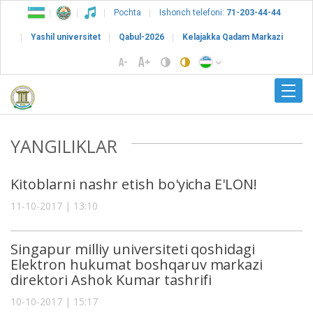
Pochta
Ishonch telefoni:
71-203-44-44
Yashil universitet
Qabul-2026
Kelajakka Qadam Markazi
YANGILIKLAR
Kitoblarni nashr etish bo'yicha E'LON!
11-10-2017 | 13:10
Singapur milliy universiteti qoshidagi
Elektron hukumat boshqaruv markazi
direktori Ashok Kumar tashrifi
10-10-2017 | 15:17