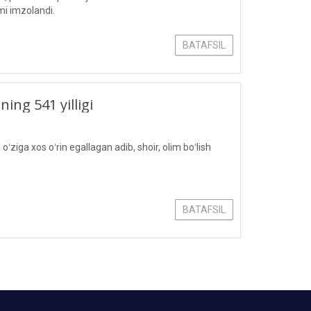
mi imzolandi.
BATAFSIL
ng 541 yilligi
ziga xos oʻrin egallagan adib, shoir, olim boʻlish
BATAFSIL