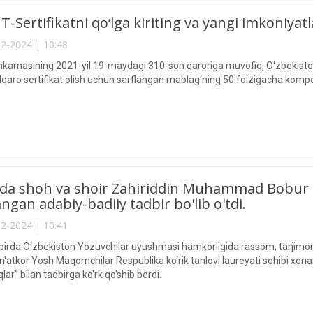
T-Sertifikatni qo‘lga kiriting va yangi imkoniyatl
2-2024 | 10:48
ahkamasining 2021-yil 19-maydagi 310-son qaroriga muvofiq, O‘zbekist
alqaro sertifikat olish uchun sarflangan mablag‘ning 50 foizigacha komp
a shoh va shoir Zahiriddin Muhammad Bobur tav
angan adabiy-badiiy tadbir bo'lib o'tdi.
2-2024 | 10:41
irda O‘zbekiston Yozuvchilar uyushmasi hamkorligida rassom, tarjimon 
n'atkor Yosh Maqomchilar Respublika ko‘rik tanlovi laureyati sohibi xona
lar” bilan tadbirga ko'rk qo'shib berdi.