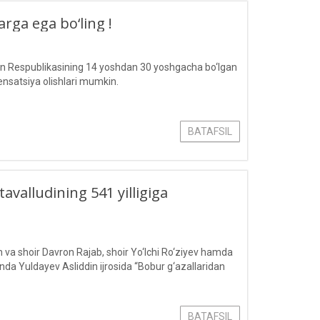
arga ega bo‘ling !
on Respublikasining 14 yoshdan 30 yoshgacha bo‘lgan
ensatsiya olishlari mumkin.
BATAFSIL
alludining 541 yilligiga
va shoir Davron Rajab, shoir Yo‘lchi Ro‘ziyev hamda
nda Yuldayev Asliddin ijrosida “Bobur g‘azallaridan
BATAFSIL