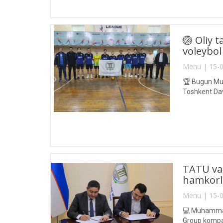
🏐 Oliy t
voleybol
Menu | 15-0
🏆 Bugun Muh
Toshkent Davl
TATU va 
hamkorl
Menu | 15-0
💻 Muhammad 
Group kompani