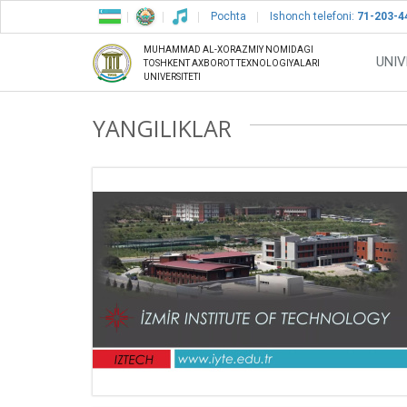
Pochta
Ishonch telefoni:
71-203-4
MUHAMMAD AL-XORAZMIY NOMIDAGI
UNIV
TOSHKENT AXBOROT TEXNOLOGIYALARI
UNIVERSITETI
YANGILIKLAR