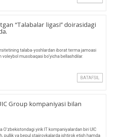
otgan “Talabalar ligasi” doirasidagi
da.
itetining talaba-yoshlardan iborat terma jamoasi
n voleybol musobaqasi bo‘yicha bellashdilar.
BATAFSIL
 UIC Group kompaniyasi bilan
O'zbekistondagi yirik IT kompaniyalardan biri UIC
 pullik va bepul stajirovkalarda ishtirok etish hamda