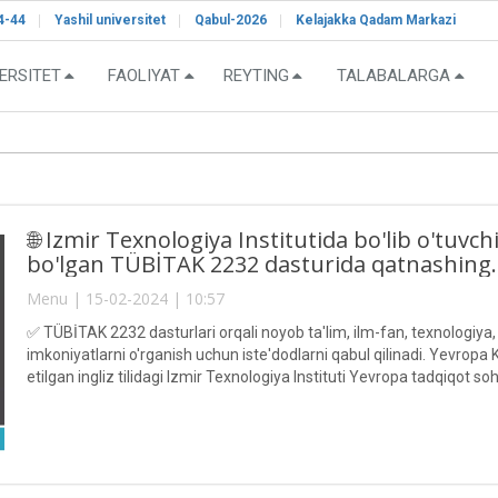
4-44
Yashil universitet
Qabul-2026
Kelajakka Qadam Markazi
ERSITET
FAOLIYAT
REYTING
TALABALARGA
🌐 Izmir Texnologiya Institutida bo'lib o'tu
bo'lgan TÜBİTAK 2232 dasturida qatnashing.
Menu | 15-02-2024 | 10:57
✅ TÜBİTAK 2232 dasturlari orqali noyob ta'lim, ilm-fan, texnologiya,
imkoniyatlarni o'rganish uchun iste'dodlarni qabul qilinadi. Yevrop
etilgan ingliz tilidagi Izmir Texnologiya Instituti Yevropa tadqiqot 
muhandislik, fan va arxitektura bo'yicha turli dasturlarni taklif etadi.