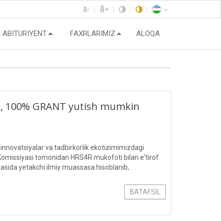
ABITURIYENT
FAXRLARIMIZ
ALOQA
vchi, 100% GRANT yutish mumkin
 innovatsiyalar va tadbirkorlik ekotizimimizdagi
a Komissiyasi tomonidan HRS4R mukofoti bilan e'tirof
sohasida yetakchi ilmiy muassasa hisoblanib,
BATAFSIL