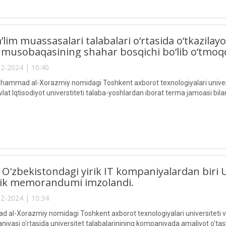
a’lim muassasalari talabalari o‘rtasida o‘tkazilay
 musobaqasining shahar bosqichi bo‘lib o‘tmoq
2-2024 | 10:40
ammad al-Xorazmiy nomidagi Toshkent axborot texnologiyalari univers
at Iqtisodiyot universtiteti talaba-yoshlardan iborat terma jamoasi bila
O'zbekistondagi yirik IT kompaniyalardan biri
ik memorandumi imzolandi.
2-2024 | 10:34
al-Xorazmiy nomidagi Toshkent axborot texnologiyalari universiteti va 
yasi o'rtasida universitet talabalarinining kompaniyada amaliyot o'tash,