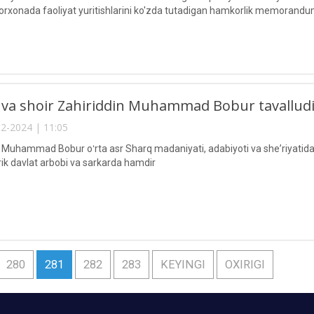
korxonada faoliyat yuritishlarini ko'zda tutadigan hamkorlik memorandu
va shoir Zahiriddin Muhammad Bobur tavalludini
2-2024 | 11:05
 Muhammad Bobur oʻrta asr Sharq madaniyati, adabiyoti va sheʼriyatida oʻ
irik davlat arbobi va sarkarda hamdir
280
281
282
283
KEYINGI
OXIRIGI