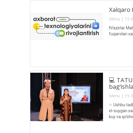
Xalqaro I
Menu | 15-0
❗️Vazirlar M
fuqarolari x
💻 TATUd
bag‘ishl
Menu | 15-0
✨ Ushbu tadb
el-suygan sa
kuy va qo‘shiq