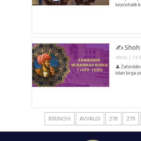
keyinchalik 
✍️ Shoh 
Menu | 14-0
👤 Zahiriddin
bilan birga y
BIRINCHI
AVVALGI
278
279