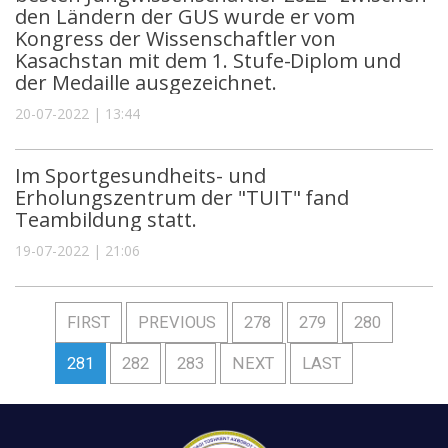
den Ländern der GUS wurde er vom
Kongress der Wissenschaftler von
Kasachstan mit dem 1. Stufe-Diplom und
der Medaille ausgezeichnet.
20-07-2022 | 13:44
Im Sportgesundheits- und
Erholungszentrum der "TUIT" fand
Teambildung statt.
19-07-2022 | 21:06
FIRST
PREVIOUS
278
279
280
281
282
283
NEXT
LAST